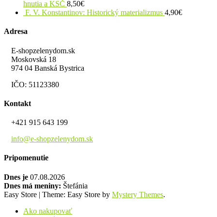
hnutia a KSČ
8,50
€
F. V. Konstantinov: Historický materializmus
4,90
€
Adresa
E-shopzelenydom.sk
Moskovská 18
974 04 Banská Bystrica
IČO: 51123380
Kontakt
+421 915 643 199
info@e-shopzelenydom.sk
Pripomenutie
Dnes je
07.08.2026
Dnes má meniny:
Štefánia
Easy Store
|
Theme: Easy Store by
Mystery Themes
.
Ako nakupovať