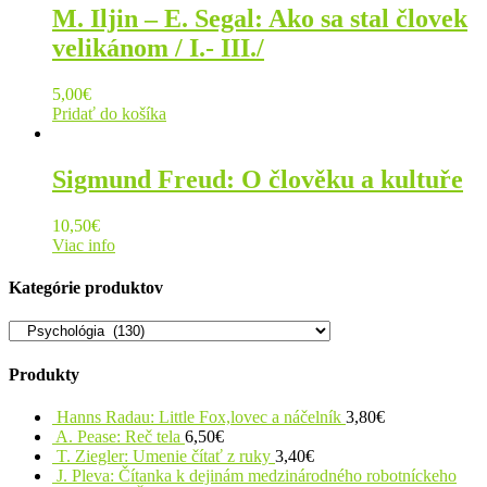
M. Iljin – E. Segal: Ako sa stal človek
velikánom / I.- III./
5,00
€
Pridať do košíka
Sigmund Freud: O člověku a kultuře
10,50
€
Viac info
Kategórie produktov
Produkty
Hanns Radau: Little Fox,lovec a náčelník
3,80
€
A. Pease: Reč tela
6,50
€
T. Ziegler: Umenie čítať z ruky
3,40
€
J. Pleva: Čítanka k dejinám medzinárodného robotníckeho