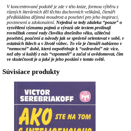
V koncentrované podobě je zde v této knize, formou výběru z
různých literárních děl těchto duchovních velikánů, čtenáři
předkládána dějinná moudrost a poselství pro jeho inspiraci,
povznesení a zdokonalení.
Nejedná se tedy zdaleka “pouze” o
vysvětlení významu pojmů a výrazů ale textem prolínají
rovněžtak cenné rady člověku dnešního věku, užitečná
poselství, poučení a návody jak se správně orientovat v sobě, v
ostatních lidech a v životě vůbec. To vše je čtenáři nabízeno v
“nemocné” době, která nepotřebuje k “ozdravění” nic více,
než aby si každý z nás “vzpomněl” a začal si uvědomovat, čím
ve skutečnosti je a jaké je jeho poslání v tomto světě.
Súvisiace produkty