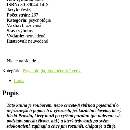
ISBN:
80-89044-14-X
Jazyk:
český
Počet strán:
267
Kategória:
psychológia
Väzba:
brožovaná
Stav:
výborný
Vydanie:
neuvedené
Ilustroval:
neuvedené
Nie je na sklade
Kategórie:
Psychológia
,
Spoločenské vedy
Popis
Popis
Tato kniha je souborem, nebo chcete-li sbírkou pojednání o
nejrůznějších pojmech a výrazech, jež každého člověka, který
hledá Pravdu, který touží po vyšším poznání (po nalezení své
podstaty, smyslu života, atd.) a který tedy touží po svém
zdokonalení, zajímají a chce jim rozumět, chápat je a žít je.