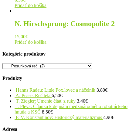
Pridať do košíka
N. Hirschsprung: Cosmopolite 2
15,00
€
Pridať do košíka
Kategórie produktov
Produkty
Hanns Radau: Little Fox,lovec a náčelník
3,80
€
A. Pease: Reč tela
6,50
€
T. Ziegler: Umenie čítať z ruky
3,40
€
J. Pleva: Čítanka k dejinám medzinárodného robotníckeho
hnutia a KSČ
8,50
€
F. V. Konstantinov: Historický materializmus
4,90
€
Adresa