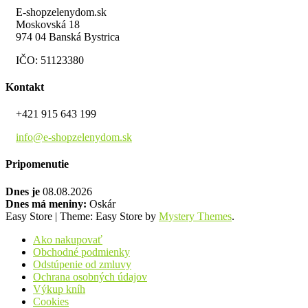
E-shopzelenydom.sk
Moskovská 18
974 04 Banská Bystrica
IČO: 51123380
Kontakt
+421 915 643 199
info@e-shopzelenydom.sk
Pripomenutie
Dnes je
08.08.2026
Dnes má meniny:
Oskár
Easy Store
|
Theme: Easy Store by
Mystery Themes
.
Ako nakupovať
Obchodné podmienky
Odstúpenie od zmluvy
Ochrana osobných údajov
Výkup kníh
Cookies