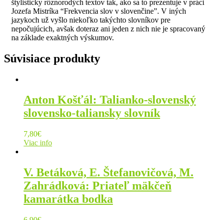
štylisticky rôznorodých textov tak, ako sa to prezentuje v práci
Jozefa Mistríka “Frekvencia slov v slovenčine”. V iných
jazykoch už vyšlo niekoľko takýchto slovníkov pre
nepočujúcich, avšak doteraz ani jeden z nich nie je spracovaný
na základe exaktných výskumov.
Súvisiace produkty
Anton Košťál: Talianko-slovenský
slovensko-taliansky slovník
7,80
€
Viac info
V. Betáková, E. Štefanovičová, M.
Zahrádková: Priateľ mäkčeň
kamarátka bodka
6,90
€