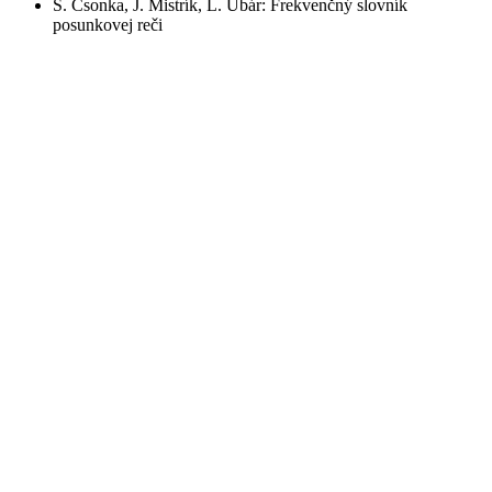
Š. Csonka, J. Mistrík, L. Ubár: Frekvenčný slovník
posunkovej reči