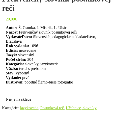
reči
20,00
€
Autor:
Š. Csonka, J. Mistrík, L. Ubár
Názov:
Frekvenčný slovník posunkovej reči
Vydavateľstvo:
Slovenské pedagogické nakladateľstvo,
Bratislava
Rok vydania:
1096
Edícia:
neuvedené
Jazyk:
slovenský
Počet strán:
304
Kategória:
slovníky, jazykoveda
Väzba:
tvrdá s prebalom
Stav:
výborný
Vydanie:
prvé
Ilustroval:
početné čierno-biele fotografie
Nie je na sklade
Kategórie:
Jazykoveda
,
Posunková reč
,
Učebnice, slovníky