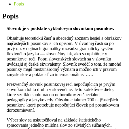
Popis
Popis
Slovník je v podstate výkladovým slovníkom posunkov.
Obsahuje teoretickú časť a abecedný zoznam hesiel a obrázkov
najčastejších posunkov s ich opisom. V úvodnej časti sa po
prvý raz v dejinách gramatiky rozvádza gramaticky systém
flexivného jazyka — slovenčiny tak, ako sa uplatňuje v
posunkovej reči. Popri slovenských slovách sa v slovníku
uvádzajú aj české ekvivalenty. Slovník svedčí o tom, že mnohé
posunky majú medzinárodný význam a možno ich v pravom
zmysle slov a pokladať za internacionálne…….
Frekvenčný slovník posunkovej reči nepočujúcich je prvým
slovníkom tohto druhu v slovenčine. Je to kolektívne dielo,
ktoré vzniklo spoluprácou odborníkov zo špeciálnej
pedagogiky a jazykovedy. Obsahuje takmer 700 najčastejších
posunkov, ktoré potrebuje nepočujúci človek pri posunkovom
dorozumievaní.
Výber slov sa uskutočňoval na základe štatistického
spracovania jedného milióna slov zo súvislých súčasných,