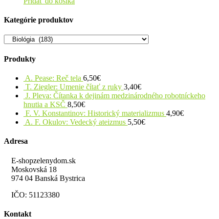
Pridať do košíka
Kategórie produktov
Produkty
A. Pease: Reč tela
6,50
€
T. Ziegler: Umenie čítať z ruky
3,40
€
J. Pleva: Čítanka k dejinám medzinárodného robotníckeho
hnutia a KSČ
8,50
€
F. V. Konstantinov: Historický materializmus
4,90
€
A. F. Okulov: Vedecký ateizmus
5,50
€
Adresa
E-shopzelenydom.sk
Moskovská 18
974 04 Banská Bystrica
IČO: 51123380
Kontakt