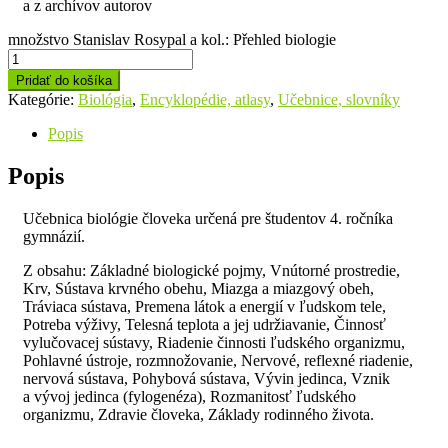
a z archívov autorov
množstvo Stanislav Rosypal a kol.: Přehled biologie
Pridať do košíka
Kategórie:
Biológia
,
Encyklopédie, atlasy
,
Učebnice, slovníky
Popis
Popis
Učebnica biológie človeka určená pre študentov 4. ročníka
gymnázií.
Z obsahu: Základné biologické pojmy, Vnútorné prostredie,
Krv, Sústava krvného obehu, Miazga a miazgový obeh,
Tráviaca sústava, Premena látok a energií v ľudskom tele,
Potreba výživy, Telesná teplota a jej udržiavanie, Činnosť
vylučovacej sústavy, Riadenie činnosti ľudského organizmu,
Pohlavné ústroje, rozmnožovanie, Nervové, reflexné riadenie,
nervová sústava, Pohybová sústava, Vývin jedinca, Vznik
a vývoj jedinca (fylogenéza), Rozmanitosť ľudského
organizmu, Zdravie človeka, Základy rodinného života.