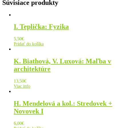
Súvisiace produkty
I. Teplička: Fyzika
5,50
€
Pridať do košíka
K. Biathová, V. Luxová: Maľba v
architektúre
13,50
€
Viac info
H. Mendelová a kol.: Stredovek +
Novovek I
6,00
€