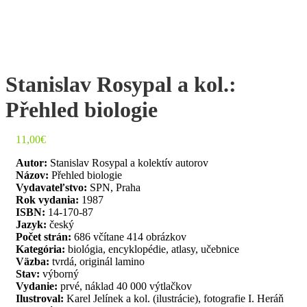
Stanislav Rosypal a kol.:
Přehled biologie
11,00
€
Autor:
Stanislav Rosypal a kolektív autorov
Názov:
Přehled biologie
Vydavateľstvo:
SPN, Praha
Rok vydania:
1987
ISBN:
14-170-87
Jazyk:
český
Počet strán:
686 včítane 414 obrázkov
Kategória:
biológia, encyklopédie, atlasy, učebnice
Väzba:
tvrdá, originál lamino
Stav:
výborný
Vydanie:
prvé, náklad 40 000 výtlačkov
Ilustroval:
Karel Jelínek a kol. (ilustrácie), fotografie I. Heráň