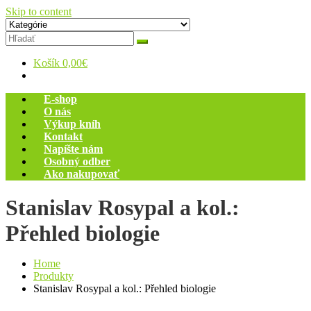
Skip to content
Zelený dom
Antikvariát
Košík
0,00€
E-shop
O nás
Výkup kníh
Kontakt
Napíšte nám
Osobný odber
Ako nakupovať
Stanislav Rosypal a kol.:
Přehled biologie
Home
Produkty
Stanislav Rosypal a kol.: Přehled biologie