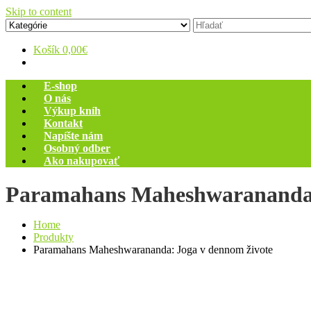
Skip to content
Zelený dom
Antikvariát
Košík
0,00€
E-shop
O nás
Výkup kníh
Kontakt
Napíšte nám
Osobný odber
Ako nakupovať
Paramahans Maheshwarananda:
Home
Produkty
Paramahans Maheshwarananda: Joga v dennom živote