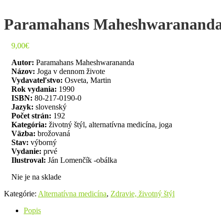
Paramahans Maheshwarananda:
9,00
€
Autor:
Paramahans Maheshwarananda
Názov:
Joga v dennom živote
Vydavateľstvo:
Osveta, Martin
Rok vydania:
1990
ISBN:
80-217-0190-0
Jazyk:
slovenský
Počet strán:
192
Kategória:
životný štýl, alternatívna medicína, joga
Väzba:
brožovaná
Stav:
výborný
Vydanie:
prvé
Ilustroval:
Ján Lomenčík -obálka
Nie je na sklade
Kategórie:
Alternatívna medicína
,
Zdravie, životný štýl
Popis