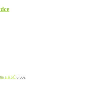
rdce
utia a KSČ
8,50
€