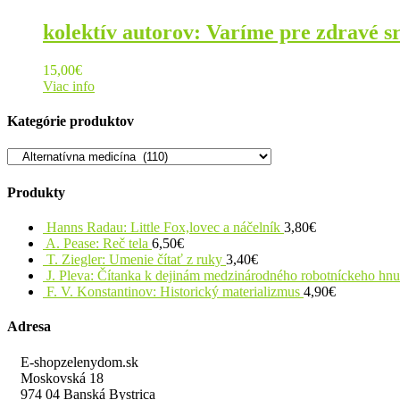
kolektív autorov: Varíme pre zdravé s
15,00
€
Viac info
Kategórie produktov
Produkty
Hanns Radau: Little Fox,lovec a náčelník
3,80
€
A. Pease: Reč tela
6,50
€
T. Ziegler: Umenie čítať z ruky
3,40
€
J. Pleva: Čítanka k dejinám medzinárodného robotníckeho hn
F. V. Konstantinov: Historický materializmus
4,90
€
Adresa
E-shopzelenydom.sk
Moskovská 18
974 04 Banská Bystrica