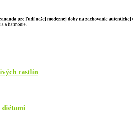
nanda pre ľudí našej modernej doby na zachovanie autentickej t
ia a harmónie.
ivých rastlín
 diétami