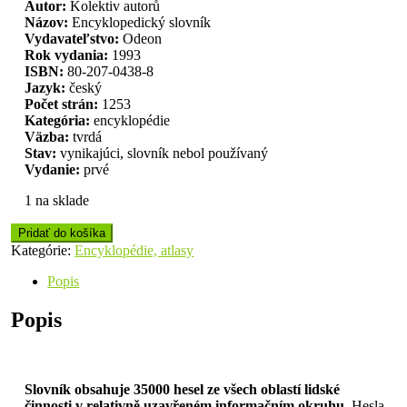
Autor:
Kolektiv autorů
Názov:
Encyklopedický slovník
Vydavateľstvo:
Odeon
Rok vydania:
1993
ISBN:
80-207-0438-8
Jazyk:
český
Počet strán:
1253
Kategória:
encyklopédie
Väzba:
tvrdá
Stav:
vynikajúci, slovník nebol používaný
Vydanie:
prvé
1 na sklade
Pridať do košíka
Kategórie:
Encyklopédie, atlasy
Popis
Popis
Slovník obsahuje 35000 hesel ze všech oblastí lidské
činnosti v relativně uzavřeném informačním okruhu.
Hesla