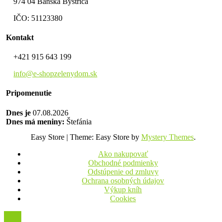
974 04 Banská Bystrica
IČO: 51123380
Kontakt
+421 915 643 199
info@e-shopzelenydom.sk
Pripomenutie
Dnes je
07.08.2026
Dnes má meniny:
Štefánia
Easy Store
|
Theme: Easy Store by
Mystery Themes
.
Ako nakupovať
Obchodné podmienky
Odstúpenie od zmluvy
Ochrana osobných údajov
Výkup kníh
Cookies