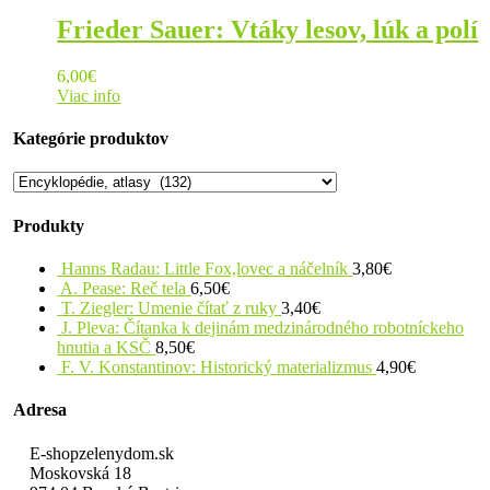
Frieder Sauer: Vtáky lesov, lúk a polí
6,00
€
Viac info
Kategórie produktov
Produkty
Hanns Radau: Little Fox,lovec a náčelník
3,80
€
A. Pease: Reč tela
6,50
€
T. Ziegler: Umenie čítať z ruky
3,40
€
J. Pleva: Čítanka k dejinám medzinárodného robotníckeho
hnutia a KSČ
8,50
€
F. V. Konstantinov: Historický materializmus
4,90
€
Adresa
E-shopzelenydom.sk
Moskovská 18