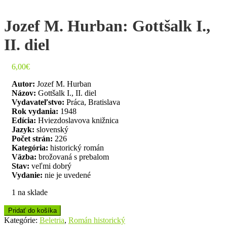
Jozef M. Hurban: Gottšalk I.,
II. diel
6,00
€
Autor:
Jozef M. Hurban
Názov:
Gottšalk I., II. diel
Vydavateľstvo:
Práca, Bratislava
Rok vydania:
1948
Edícia:
Hviezdoslavova knižnica
Jazyk:
slovenský
Počet strán:
226
Kategória:
historický román
Väzba:
brožovaná s prebalom
Stav:
veľmi dobrý
Vydanie:
nie je uvedené
1 na sklade
Pridať do košíka
Kategórie:
Beletria
,
Román historický