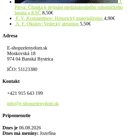
J.
Pleva: Čítanka k dejinám medzinárodného robotníckeho
hnutia a KSČ
8,50
€
F. V. Konstantinov: Historický materializmus
4,90
€
A. F. Okulov: Vedecký ateizmus
5,50
€
Adresa
E-shopzelenydom.sk
Moskovská 18
974 04 Banská Bystrica
IČO: 51123380
Kontakt
+421 915 643 199
info@e-shopzelenydom.sk
Pripomenutie
Dnes je
06.08.2026
Dnes má meniny:
Jozefína