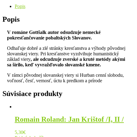
Popis
Popis
V románe Gottšalk
autor odsudzuje nemecké
pokresťančovanie pobaltských Slovanov.
Odhaľuje dobré a zlé stránky kresťanstva a výhody pôvodnej
slovanskej viery. Pri kresťanstve vyzdvihuje humanistický
základ viery
, ale odcudzuje zverské a kruté metódy akými
sa šírilo, keď
vyvražďovalo slovanské kmene.
V rámci pôvodnej slovanskej viery si Hurban cenní slobodu,
voľnosť, česť, vernosť, úctu k predkom a prírode
Súvisiace produkty
Romain Roland: Jan Krištof /I, II /
5,30
€