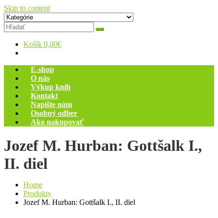
Skip to content
Zelený dom
Antikvariát
Košík
0,00€
E-shop
O nás
Výkup kníh
Kontakt
Napíšte nám
Osobný odber
Ako nakupovať
Jozef M. Hurban: Gottšalk I.,
II. diel
Home
Produkty
Jozef M. Hurban: Gottšalk I., II. diel