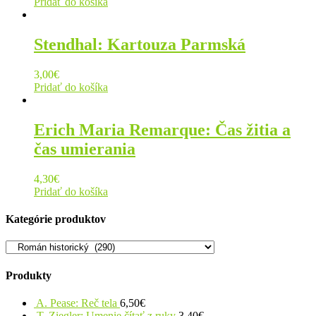
Pridať do košíka
Stendhal: Kartouza Parmská
3,00
€
Pridať do košíka
Erich Maria Remarque: Čas žitia a
čas umierania
4,30
€
Pridať do košíka
Kategórie produktov
Produkty
A. Pease: Reč tela
6,50
€
T. Ziegler: Umenie čítať z ruky
3,40
€