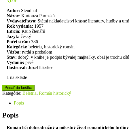
3,00
€
Autor:
Stendhal
Názov
: Kartouza Parmská
Vydavateľstvo:
Státní nakladatelství krásné literatury, hudby a um
Rok vydania:
1957
Edícia:
Klub čtenářů
Jazyk:
český
Počet strán:
386
Kategória:
beletria, historický román
Väzba:
tvrdá s prebalom
Stav:
dobrý, v knihe je podpis bývalej majiteľky, obal je trochu o
Vydanie:
prvé
Ilustroval: Jozef Liesler
1 na sklade
Pridať do košíka
Kategórie:
Beletria
,
Román historický
Popis
Popis
Román líčí dobrodružný a milostný život romantického hrdiny i