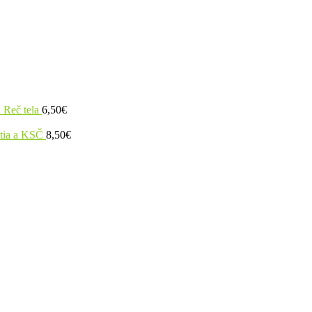
 Reč tela
6,50
€
utia a KSČ
8,50
€