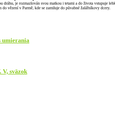
u dráhu, je rozmazlován svou matkou i tetami a do života vstupuje leh
žen do vězení v Parmě, kde se zamiluje do půvabné žalářníkovy dcery.
s umierania
. V, sväzok