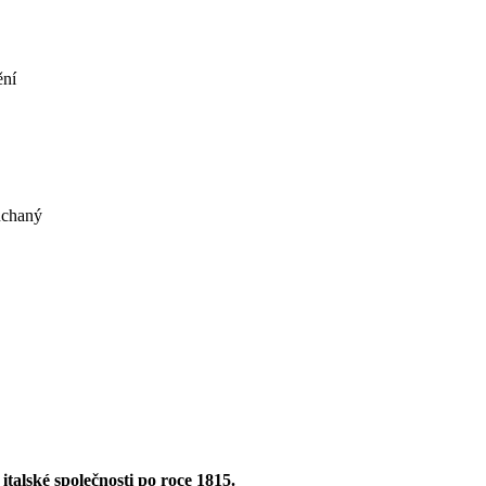
ění
šúchaný
talské společnosti po roce 1815.