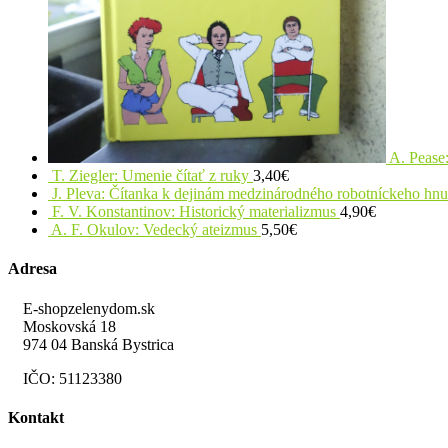
A. Pease:
T. Ziegler: Umenie čítať z ruky
3,40
€
J. Pleva: Čítanka k dejinám medzinárodného robotníckeho hn
F. V. Konstantinov: Historický materializmus
4,90
€
A. F. Okulov: Vedecký ateizmus
5,50
€
Adresa
E-shopzelenydom.sk
Moskovská 18
974 04 Banská Bystrica
IČO: 51123380
Kontakt