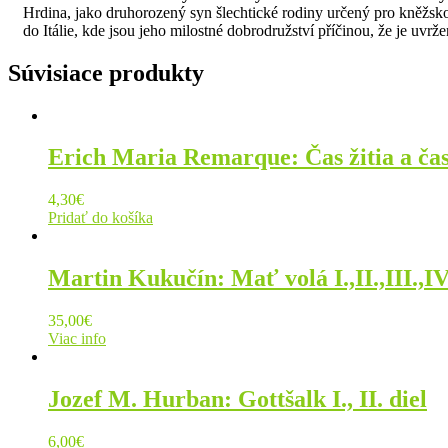
Hrdina, jako druhorozený syn šlechtické rodiny určený pro kněžsko
do Itálie, kde jsou jeho milostné dobrodružství příčinou, že je uvr
Súvisiace produkty
Erich Maria Remarque: Čas žitia a ča
4,30
€
Pridať do košíka
Martin Kukučín: Mať volá I.,II.,III.,IV
35,00
€
Viac info
Jozef M. Hurban: Gottšalk I., II. diel
6,00
€