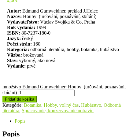
4,00
€
Autor:
Edmund Garnweidner, preklad J.Holec
Názov:
Houby (určování, poznávání, sbírání)
Vydavateľstvo:
Václav Svojtka & Co, Praha
Rok vydania:
1999
ISBN:
80-7237-180-0
Jazyk:
český
Počet strán:
160
Kategória:
odborná literatúra, hobby, botanika, hubárstvo
Väzba:
brožovaná
Stav:
výborný, ako nová
Vydanie:
prvé
množstvo Edmund Garnweidner: Houby (určování, poznávání,
sbírání)
Pridať do košíka
Kategórie:
Botanika
,
Hobby, voľný čas
,
Hubárstvo
,
Odborná
literatúra
,
Spracovanie, konzervovanie potravín
Popis
Popis