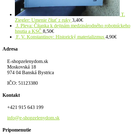
T.
Ziegler: Umenie čítať z ruky
3,40
€
J. Pleva: Čítanka k dejinám medzinárodného robotníckeho
hnutia a KSČ
8,50
€
F. V. Konstantinov: Historický materializmus
4,90
€
Adresa
E-shopzelenydom.sk
Moskovská 18
974 04 Banská Bystrica
IČO: 51123380
Kontakt
+421 915 643 199
info@e-shopzelenydom.sk
Pripomenutie