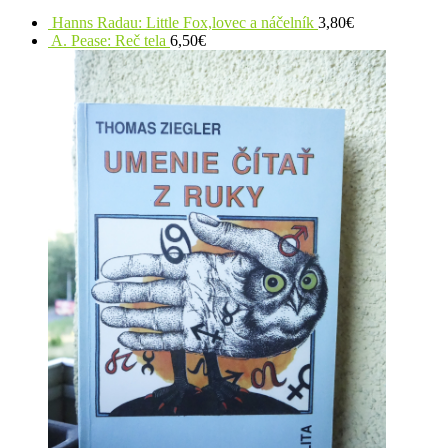
Hanns Radau: Little Fox,lovec a náčelník
3,80
€
A. Pease: Reč tela
6,50
€