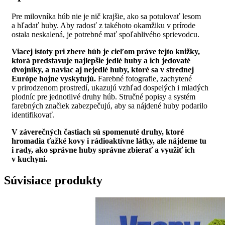
Pre milovníka húb nie je nič krajšie, ako sa potulovať lesom
a hľadať huby. Aby radosť z takéhoto okamžiku v prírode
ostala neskalená, je potrebné mať spoľahlivého sprievodcu.
Viacej istoty pri zbere húb je cieľom práve tejto knižky,
ktorá predstavuje najlepšie jedlé huby a ich jedovaté
dvojníky, a naviac aj nejedlé huby, ktoré sa v strednej
Európe hojne vyskytujú.
Farebné fotografie, zachytené
v prirodzenom prostredí, ukazujú vzhľad dospelých i mladých
plodníc pre jednotlivé druhy húb. Stručné popisy a systém
farebných značiek zabezpečujú, aby sa nájdené huby podarilo
identifikovať.
V záverečných častiach sú spomenuté druhy, ktoré
hromadia ťažké kovy i rádioaktívne látky, ale nájdeme tu
i rady, ako správne huby správne zbierať a využiť ich
v kuchyni.
Súvisiace produkty