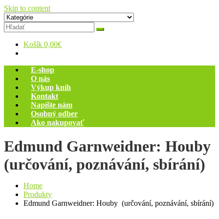
Skip to content
Zelený dom
Antikvariát
Košík
0,00€
E-shop
O nás
Výkup kníh
Kontakt
Napíšte nám
Osobný odber
Ako nakupovať
Edmund Garnweidner: Houby
(určování, poznávání, sbírání)
Home
Produkty
Edmund Garnweidner: Houby (určování, poznávání, sbírání)