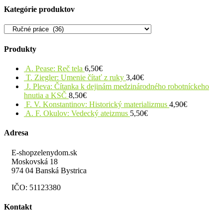
Kategórie produktov
Produkty
A. Pease: Reč tela
6,50
€
T. Ziegler: Umenie čítať z ruky
3,40
€
J. Pleva: Čítanka k dejinám medzinárodného robotníckeho
hnutia a KSČ
8,50
€
F. V. Konstantinov: Historický materializmus
4,90
€
A. F. Okulov: Vedecký ateizmus
5,50
€
Adresa
E-shopzelenydom.sk
Moskovská 18
974 04 Banská Bystrica
IČO: 51123380
Kontakt