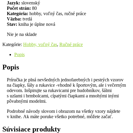
Jazyk:
slovenský
Počet strán:
80
Kategória:
hobby, voľný čas, ručné práce
Väzba:
tvrdá
Stav:
kniha je úplne nová
Nie je na sklade
Kategórie:
Hobby, voľný čas
,
Ručné práce
Popis
Popis
Príručka je plná nevšedných jednofarebných i pestrých vzorov
na čiapky, šály a rukavice -vhodné k športovým, ale i večerným
odevom. Inšpirujte sa rukavicami pre hudobníkov, šálmi
s uzlami i brmbolcami, cípatými čiapkami a mnohými inými
pôvabnými modelmi.
Podrobné návody slovom i obrazom na všetky vzory nájdete
v knihe. Ak máte poruke všetko potrebné, môžete začať.
Súvisiace produkty