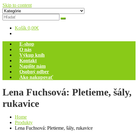
Skip to content
Zelený dom
Antikvariát
Košík
0,00€
E-shop
O nás
Výkup kníh
Kontakt
Napíšte nám
Osobný odber
Ako nakupovať
Lena Fuchsová: Pletieme, šály,
rukavice
Home
Produkty
Lena Fuchsová: Pletieme, šály, rukavice