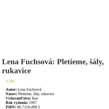
Lena Fuchsová: Pletieme, šály,
rukavice
3,50
€
Autor:
Lena Fuchsová
Názov:
Pletieme, šály, rukavice
Vydavateľstvo:
Ikar
Rok vydania:
1997
ISBN:
80-7118-498-5