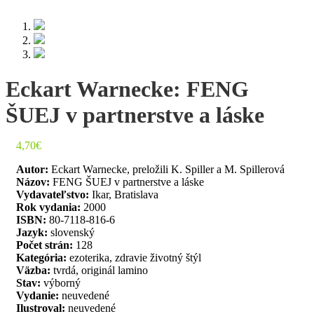
Eckart Warnecke: FENG
ŠUEJ v partnerstve a láske
4,70
€
Autor:
Eckart Warnecke, preložili K. Spiller a M. Spillerová
Názov:
FENG ŠUEJ v partnerstve a láske
Vydavateľstvo:
Ikar, Bratislava
Rok vydania:
2000
ISBN:
80-7118-816-6
Jazyk:
slovenský
Počet strán:
128
Kategória:
ezoterika, zdravie životný štýl
Väzba:
tvrdá, originál lamino
Stav:
výborný
Vydanie:
neuvedené
Ilustroval:
neuvedené