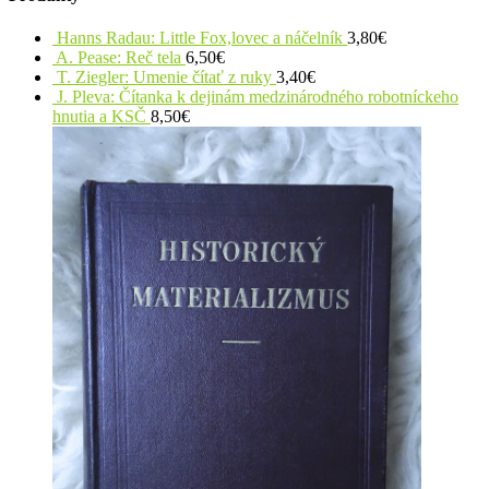
Hanns Radau: Little Fox,lovec a náčelník
3,80
€
A. Pease: Reč tela
6,50
€
T. Ziegler: Umenie čítať z ruky
3,40
€
J. Pleva: Čítanka k dejinám medzinárodného robotníckeho
hnutia a KSČ
8,50
€