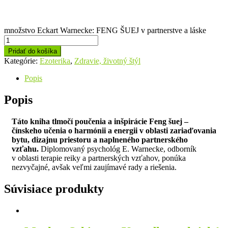
množstvo Eckart Warnecke: FENG ŠUEJ v partnerstve a láske
Pridať do košíka
Kategórie:
Ezoterika
,
Zdravie, životný štýl
Popis
Popis
Táto kniha tlmočí poučenia a inšpirácie Feng šuej –
čínskeho učenia o harmónii a energii v oblasti zariaďovania
bytu, dizajnu priestoru a naplneného partnerského
vzťahu.
Diplomovaný psychológ E. Warnecke, odborník
v oblasti terapie reiky a partnerských vzťahov, ponúka
nezvyčajné, avšak veľmi zaujímavé rady a riešenia.
Súvisiace produkty