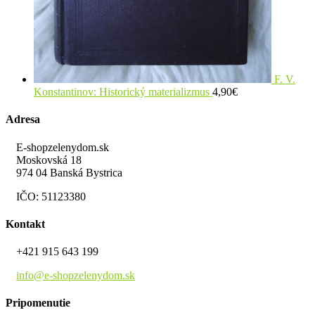
F. V.
Konstantinov: Historický materializmus
4,90
€
Adresa
E-shopzelenydom.sk
Moskovská 18
974 04 Banská Bystrica
IČO: 51123380
Kontakt
+421 915 643 199
info@e-shopzelenydom.sk
Pripomenutie