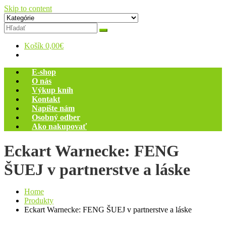
Skip to content
Zelený dom
Antikvariát
Košík
0,00€
E-shop
O nás
Výkup kníh
Kontakt
Napíšte nám
Osobný odber
Ako nakupovať
Eckart Warnecke: FENG
ŠUEJ v partnerstve a láske
Home
Produkty
Eckart Warnecke: FENG ŠUEJ v partnerstve a láske