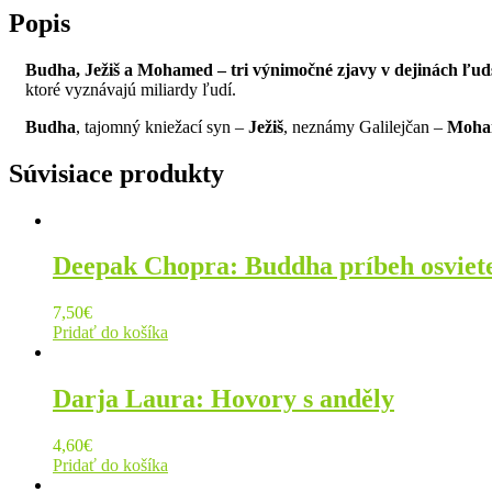
Popis
Budha, Ježiš a Mohamed – tri výnimočné zjavy v dejinách ľud
ktoré vyznávajú miliardy ľudí.
Budha
, tajomný kniežací syn –
Ježiš
, neznámy Galilejčan –
Moha
Súvisiace produkty
Deepak Chopra: Buddha príbeh osviet
7,50
€
Pridať do košíka
Darja Laura: Hovory s anděly
4,60
€
Pridať do košíka