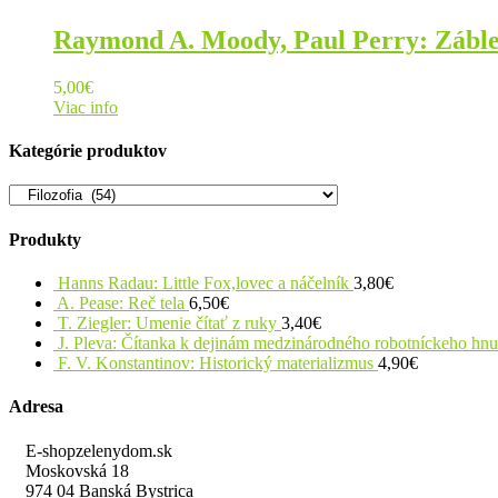
Raymond A. Moody, Paul Perry: Záble
5,00
€
Viac info
Kategórie produktov
Produkty
Hanns Radau: Little Fox,lovec a náčelník
3,80
€
A. Pease: Reč tela
6,50
€
T. Ziegler: Umenie čítať z ruky
3,40
€
J. Pleva: Čítanka k dejinám medzinárodného robotníckeho hn
F. V. Konstantinov: Historický materializmus
4,90
€
Adresa
E-shopzelenydom.sk
Moskovská 18
974 04 Banská Bystrica