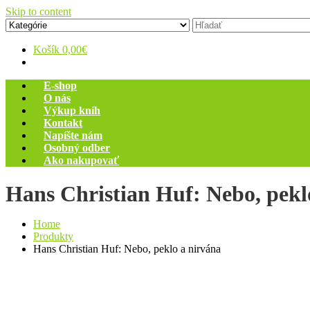
Skip to content
Zelený dom
Antikvariát
Košík
0,00€
E-shop
O nás
Výkup kníh
Kontakt
Napíšte nám
Osobný odber
Ako nakupovať
Hans Christian Huf: Nebo, pekl
Home
Produkty
Hans Christian Huf: Nebo, peklo a nirvána