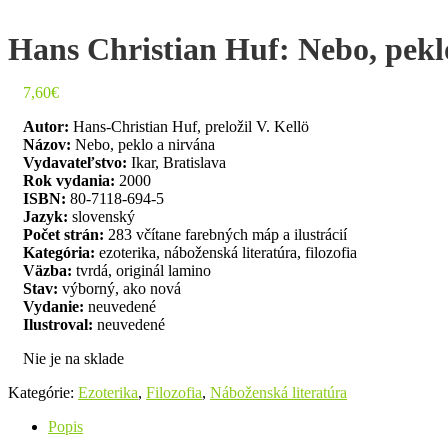
Hans Christian Huf: Nebo, pekl
7,60
€
Autor:
Hans-Christian Huf, preložil V. Kellö
Názov:
Nebo, peklo a nirvána
Vydavateľstvo:
Ikar, Bratislava
Rok vydania:
2000
ISBN:
80-7118-694-5
Jazyk:
slovenský
Počet strán:
283 včítane farebných máp a ilustrácií
Kategória:
ezoterika, náboženská literatúra, filozofia
Väzba:
tvrdá, originál lamino
Stav:
výborný, ako nová
Vydanie:
neuvedené
Ilustroval:
neuvedené
Nie je na sklade
Kategórie:
Ezoterika
,
Filozofia
,
Náboženská literatúra
Popis