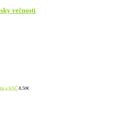
sky večnosti
utia a KSČ
8,50
€