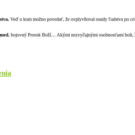
stva.
Veď o kom možno povedať, že ovplyvňoval osudy ľudstva po celé 
med
, bojovný Prorok Boží… Akými nezvyčajnými osobnosťami boli, že 
enia