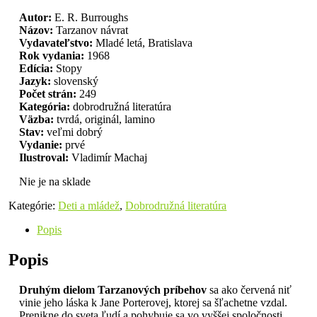
Autor:
E. R. Burroughs
Názov:
Tarzanov návrat
Vydavateľstvo:
Mladé letá, Bratislava
Rok vydania:
1968
Edícia:
Stopy
Jazyk:
slovenský
Počet strán:
249
Kategória:
dobrodružná literatúra
Väzba:
tvrdá, originál, lamino
Stav:
veľmi dobrý
Vydanie:
prvé
Ilustroval:
Vladimír Machaj
Nie je na sklade
Kategórie:
Deti a mládež
,
Dobrodružná literatúra
Popis
Popis
Druhým dielom Tarzanových príbehov
sa ako červená niť
vinie jeho láska k Jane Porterovej, ktorej sa šľachetne vzdal.
Prenikne do sveta ľudí a pohybuje sa vo vyššej spoločnosti,