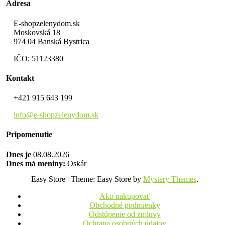
Adresa
E-shopzelenydom.sk
Moskovská 18
974 04 Banská Bystrica
IČO: 51123380
Kontakt
+421 915 643 199
info@e-shopzelenydom.sk
Pripomenutie
Dnes je
08.08.2026
Dnes má meniny:
Oskár
Easy Store
|
Theme: Easy Store by
Mystery Themes
.
Ako nakupovať
Obchodné podmienky
Odstúpenie od zmluvy
Ochrana osobných údajov