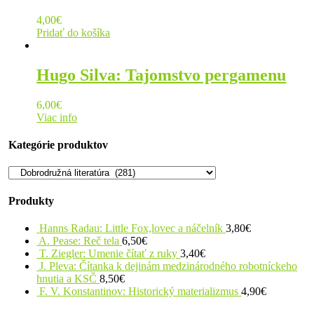
4,00
€
Pridať do košíka
Hugo Silva: Tajomstvo pergamenu
6,00
€
Viac info
Kategórie produktov
Produkty
Hanns Radau: Little Fox,lovec a náčelník
3,80
€
A. Pease: Reč tela
6,50
€
T. Ziegler: Umenie čítať z ruky
3,40
€
J. Pleva: Čítanka k dejinám medzinárodného robotníckeho
hnutia a KSČ
8,50
€
F. V. Konstantinov: Historický materializmus
4,90
€