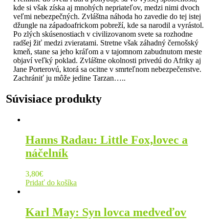
kde si však získa aj mnohých nepriateľov, medzi nimi dvoch
veľmi nebezpečných. Zvláštna náhoda ho zavedie do tej istej
džungle na západoafrickom pobreží, kde sa narodil a vyrástol.
Po zlých skúsenostiach v civilizovanom svete sa rozhodne
radšej žiť medzi zvieratami. Stretne však záhadný černošský
kmeň, stane sa jeho kráľom a v tajomnom zabudnutom meste
objaví veľký poklad. Zvláštne okolnosti privedú do Afriky aj
Jane Porterovú, ktorá sa ocitne v smrteľnom nebezpečenstve.
Zachrániť ju môže jedine Tarzan…..
Súvisiace produkty
Hanns Radau: Little Fox,lovec a
náčelník
3,80
€
Pridať do košíka
Karl May: Syn lovca medveďov