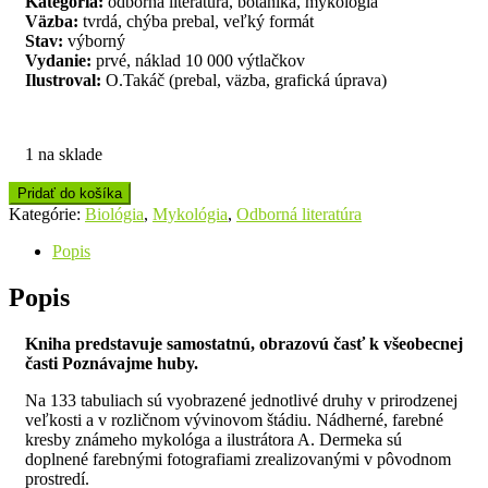
Kategória:
odborná literatúra, botanika, mykológia
Väzba:
tvrdá, chýba prebal, veľký formát
Stav:
výborný
Vydanie:
prvé, náklad 10 000 výtlačkov
Ilustroval:
O.Takáč (prebal, väzba, grafická úprava)
1 na sklade
Pridať do košíka
Kategórie:
Biológia
,
Mykológia
,
Odborná literatúra
Popis
Popis
Kniha predstavuje samostatnú, obrazovú časť k všeobecnej
časti Poznávajme huby.
Na 133 tabuliach sú vyobrazené jednotlivé druhy v prirodzenej
veľkosti a v rozličnom vývinovom štádiu. Nádherné, farebné
kresby známeho mykológa a ilustrátora A. Dermeka sú
doplnené farebnými fotografiami zrealizovanými v pôvodnom
prostredí.