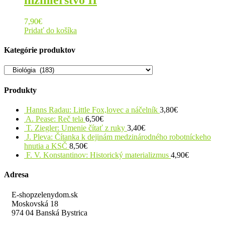
inžinierstvo II
7,90
€
Pridať do košíka
Kategórie produktov
Produkty
Hanns Radau: Little Fox,lovec a náčelník
3,80
€
A. Pease: Reč tela
6,50
€
T. Ziegler: Umenie čítať z ruky
3,40
€
J. Pleva: Čítanka k dejinám medzinárodného robotníckeho
hnutia a KSČ
8,50
€
F. V. Konstantinov: Historický materializmus
4,90
€
Adresa
E-shopzelenydom.sk
Moskovská 18
974 04 Banská Bystrica