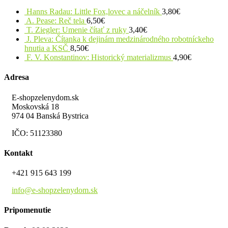
Hanns Radau: Little Fox,lovec a náčelník
3,80
€
A. Pease: Reč tela
6,50
€
T. Ziegler: Umenie čítať z ruky
3,40
€
J. Pleva: Čítanka k dejinám medzinárodného robotníckeho
hnutia a KSČ
8,50
€
F. V. Konstantinov: Historický materializmus
4,90
€
Adresa
E-shopzelenydom.sk
Moskovská 18
974 04 Banská Bystrica
IČO: 51123380
Kontakt
+421 915 643 199
info@e-shopzelenydom.sk
Pripomenutie