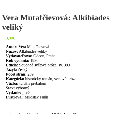
Vera Mutafčievová: Alkibiades
veliký
3,90
€
Autor:
Vera Mutafčievová
Názov:
Alkibiades veliký
Vydavateľstvo:
Odeon, Praha
Rok vydania:
1986
Edícia:
Soudobá světová próza, sv. 393
Jazyk:
český
Počet strán:
289
Kategória:
historický román, svetová próza
Väzba:
tvrdá s prebalom
Stav:
výborný
Vydanie:
prvé
Ilustroval:
Miloslav Fulín