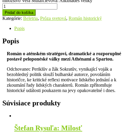
množstvo Vera Mutafčievová: Alkibiades veliký
Pridať do košíka
Kategórie:
Beletria
,
Próza svetová
,
Román historický
Popis
Popis
Román o aténském stratégovi, dramatické a rozporuplné
postavě peloponéské války mezi Athénami a Spartou.
Odchovanec Periklův a žák Sokratův, vynikající voják a
bezohledný politik slouží bulharské autorce, povoláním
historičce, ke kritické reflexi motivace lidského jednání a k
zkoumání řady lidských charakterů. Román zpřítomňuje
historické události poukazem na jevy opakovatelné i dnes.
Súvisiace produkty
Štefan Rysuľa: Milosť