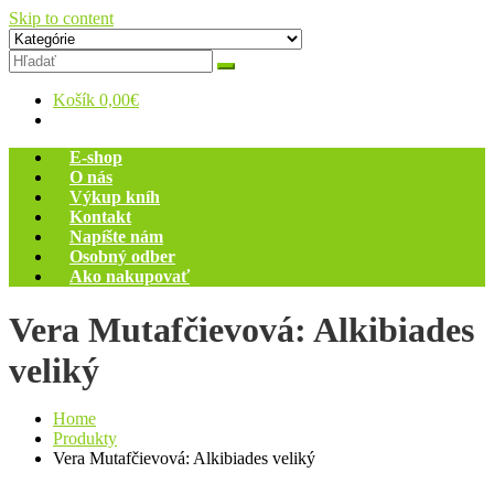
Skip to content
Zelený dom
Antikvariát
Košík
0,00€
E-shop
O nás
Výkup kníh
Kontakt
Napíšte nám
Osobný odber
Ako nakupovať
Vera Mutafčievová: Alkibiades
veliký
Home
Produkty
Vera Mutafčievová: Alkibiades veliký