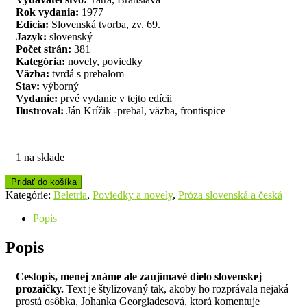
Rok vydania:
1977
Edícia:
Slovenská tvorba, zv. 69.
Jazyk:
slovenský
Počet strán:
381
Kategória:
novely, poviedky
Väzba:
tvrdá s prebalom
Stav:
výborný
Vydanie:
prvé vydanie v tejto edícii
Ilustroval:
Ján Krížik -prebal, väzba, frontispice
1 na sklade
Pridať do košíka
Kategórie:
Beletria
,
Poviedky a novely
,
Próza slovenská a česká
Popis
Popis
Cestopis, menej známe ale zaujímavé dielo slovenskej
prozaičky.
Text je štylizovaný tak, akoby ho rozprávala nejaká
prostá osôbka, Johanka Georgiadesová, ktorá komentuje