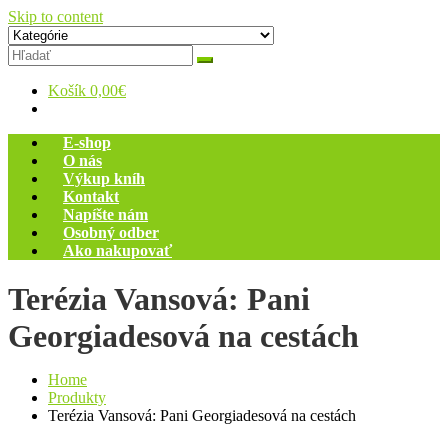
Skip to content
Zelený dom
Antikvariát
Košík
0,00€
E-shop
O nás
Výkup kníh
Kontakt
Napíšte nám
Osobný odber
Ako nakupovať
Terézia Vansová: Pani
Georgiadesová na cestách
Home
Produkty
Terézia Vansová: Pani Georgiadesová na cestách