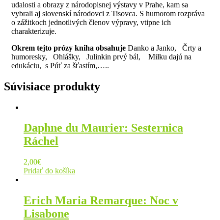
udalosti a obrazy z národopisnej výstavy v Prahe, kam sa
vybrali aj slovenskí národovci z Tisovca. S humorom rozpráva
o zážitkoch jednotlivých členov výpravy, vtipne ich
charakterizuje.
Okrem tejto prózy kniha obsahuje
Danko a Janko, Črty a
humoresky, Ohlášky, Julinkin prvý bál, Milku dajú na
edukáciu, s Púť za šťastím,…..
Súvisiace produkty
Daphne du Maurier: Sesternica
Ráchel
2,00
€
Pridať do košíka
Erich Maria Remarque: Noc v
Lisabone