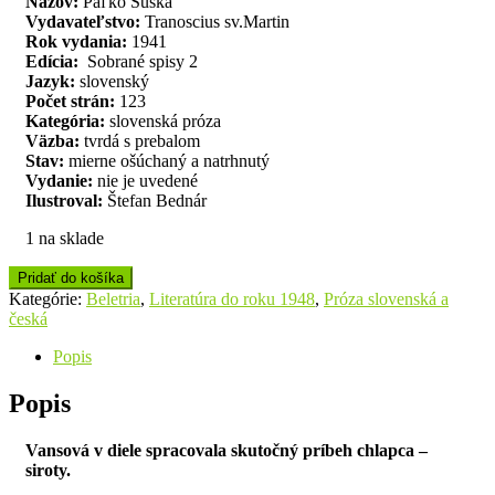
Názov:
Paľko Šuška
Vydavateľstvo:
Tranoscius sv.Martin
Rok vydania:
1941
Edícia:
Sobrané spisy 2
Jazyk:
slovenský
Počet strán:
123
Kategória:
slovenská próza
Väzba:
tvrdá s prebalom
Stav:
mierne ošúchaný a natrhnutý
Vydanie:
nie je uvedené
Ilustroval:
Štefan Bednár
1 na sklade
Pridať do košíka
Kategórie:
Beletria
,
Literatúra do roku 1948
,
Próza slovenská a
česká
Popis
Popis
Vansová v diele spracovala skutočný príbeh chlapca –
siroty.