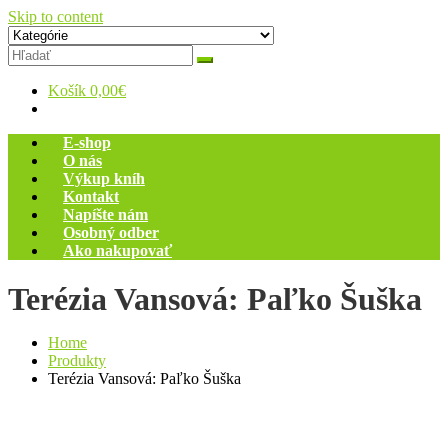
Skip to content
Zelený dom
Antikvariát
Košík
0,00€
E-shop
O nás
Výkup kníh
Kontakt
Napíšte nám
Osobný odber
Ako nakupovať
Terézia Vansová: Paľko Šuška
Home
Produkty
Terézia Vansová: Paľko Šuška