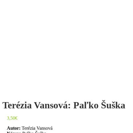
Terézia Vansová: Paľko Šuška
3,50
€
Autor:
Terézia Vansová