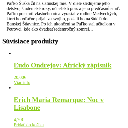
Paľko Šuška žil na slatinskej fare. V diele sledujeme jeho
detstvo, študentské roky, učiteľskú prax a jeho predčasnú smrť.
Paľko po smrti vlastného otca vyrastal v rodine Medveckých,
ktorí ho vďačne prijali za svojho, poslali ho na štúdiá do
Banskej Štiavnice. Po ich ukončení sa Paľko stal učiteľom v
Petrovci, kde ako dvadsaťsedemročný zomrel….
Súvisiace produkty
Ľudo Ondrejov: Africký zápisník
20,00
€
Viac info
Erich Maria Remarque: Noc v
Lisabone
4,70
€
Pridať do košíka