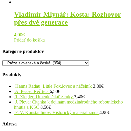
Vladimír Mlynář: Kosta: Rozhovor
přes dvě generace
4,00
€
Pridať do košíka
Kategórie produktov
Produkty
Hanns Radau: Little Fox,lovec a náčelník
3,80
€
A. Pease: Reč tela
6,50
€
T. Ziegler: Umenie čítať z ruky
3,40
€
J. Pleva: Čítanka k dejinám medzinárodného robotníckeho
hnutia a KSČ
8,50
€
F. V. Konstantinov: Historický materializmus
4,90
€
Adresa