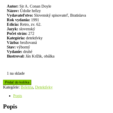
Autor:
Sir A. Conan Doyle
Názov:
Údolie hrôzy
Vydavateľstvo:
Slovenský spisovateľ, Bratislava
Rok vydania:
1991
Edícia:
Retro, zv. 62.
Jazyk:
slovenský
Počet strán:
272
Kategória:
detektívky
Väzba:
brožovaná
Stav:
výborný
Vydanie:
druhé
Ilustroval:
Ján Krížik, obálka
1 na sklade
Pridať do košíka
Kategórie:
Beletria
,
Detektívky
Popis
Popis