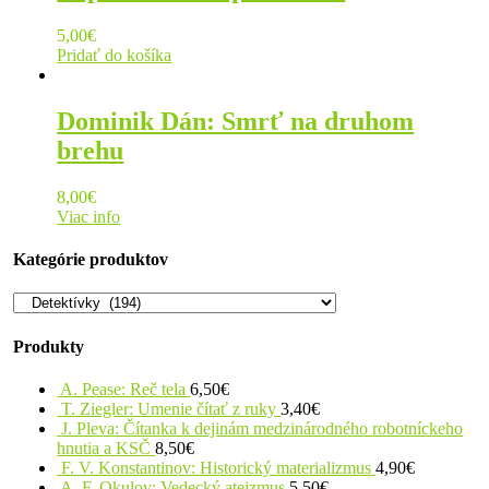
5,00
€
Pridať do košíka
Dominik Dán: Smrť na druhom
brehu
8,00
€
Viac info
Kategórie produktov
Produkty
A. Pease: Reč tela
6,50
€
T. Ziegler: Umenie čítať z ruky
3,40
€
J. Pleva: Čítanka k dejinám medzinárodného robotníckeho
hnutia a KSČ
8,50
€
F. V. Konstantinov: Historický materializmus
4,90
€
A. F. Okulov: Vedecký ateizmus
5,50
€