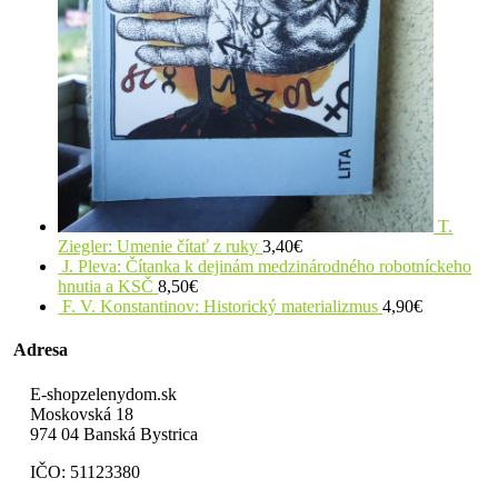
T.
Ziegler: Umenie čítať z ruky
3,40
€
J. Pleva: Čítanka k dejinám medzinárodného robotníckeho
hnutia a KSČ
8,50
€
F. V. Konstantinov: Historický materializmus
4,90
€
Adresa
E-shopzelenydom.sk
Moskovská 18
974 04 Banská Bystrica
IČO: 51123380