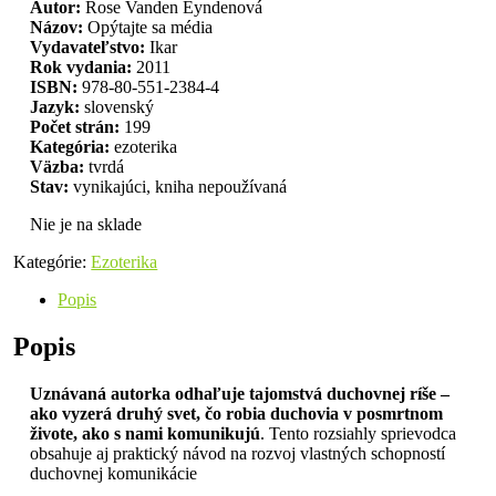
Autor:
Rose Vanden Eyndenová
Názov:
Opýtajte sa média
Vydavateľstvo:
Ikar
Rok vydania:
2011
ISBN:
978-80-551-2384-4
Jazyk:
slovenský
Počet strán:
199
Kategória:
ezoterika
Väzba:
tvrdá
Stav:
vynikajúci, kniha nepoužívaná
Nie je na sklade
Kategórie:
Ezoterika
Popis
Popis
Uznávaná autorka odhaľuje tajomstvá duchovnej ríše –
ako vyzerá druhý svet, čo robia duchovia v posmrtnom
živote, ako s nami komunikujú
. Tento rozsiahly sprievodca
obsahuje aj praktický návod na rozvoj vlastných schopností
duchovnej komunikácie