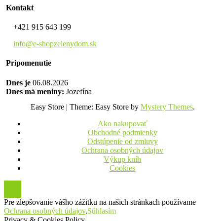
Kontakt
+421 915 643 199
info@e-shopzelenydom.sk
Pripomenutie
Dnes je
06.08.2026
Dnes má meniny:
Jozefína
Easy Store
|
Theme: Easy Store by
Mystery Themes
.
Ako nakupovať
Obchodné podmienky
Odstúpenie od zmluvy
Ochrana osobných údajov
Výkup kníh
Cookies
Pre zlepšovanie vášho zážitku na našich stránkach používame
Ochrana osobných údajov
.
Súhlasím
Privacy & Cookies Policy