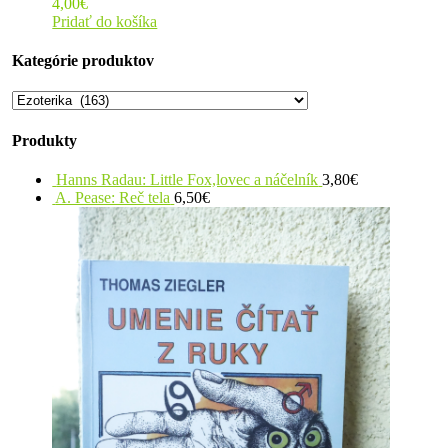
4,00
€
Pridať do košíka
Kategórie produktov
Produkty
Hanns Radau: Little Fox,lovec a náčelník
3,80
€
A. Pease: Reč tela
6,50
€