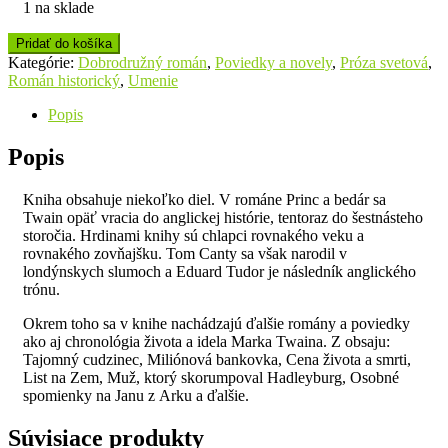
1 na sklade
Pridať do košíka
Kategórie:
Dobrodružný román
,
Poviedky a novely
,
Próza svetová
,
Román historický
,
Umenie
Popis
Popis
Kniha obsahuje niekoľko diel. V románe Princ a bedár sa
Twain opäť vracia do anglickej histórie, tentoraz do šestnásteho
storočia. Hrdinami knihy sú chlapci rovnakého veku a
rovnakého zovňajšku. Tom Canty sa však narodil v
londýnskych slumoch a Eduard Tudor je následník anglického
trónu.
Okrem toho sa v knihe nachádzajú ďalšie romány a poviedky
ako aj chronológia života a idela Marka Twaina. Z obsaju:
Tajomný cudzinec, Miliónová bankovka, Cena života a smrti,
List na Zem, Muž, ktorý skorumpoval Hadleyburg, Osobné
spomienky na Janu z Arku a ďalšie.
Súvisiace produkty