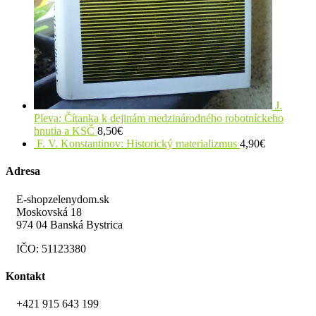
J.
Pleva: Čítanka k dejinám medzinárodného robotníckeho
hnutia a KSČ
8,50
€
F. V. Konstantinov: Historický materializmus
4,90
€
Adresa
E-shopzelenydom.sk
Moskovská 18
974 04 Banská Bystrica
IČO: 51123380
Kontakt
+421 915 643 199