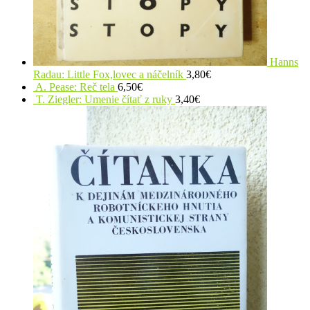
Hanns
Radau: Little Fox,lovec a náčelník
3,80
€
A. Pease: Reč tela
6,50
€
T. Ziegler: Umenie čítať z ruky
3,40
€