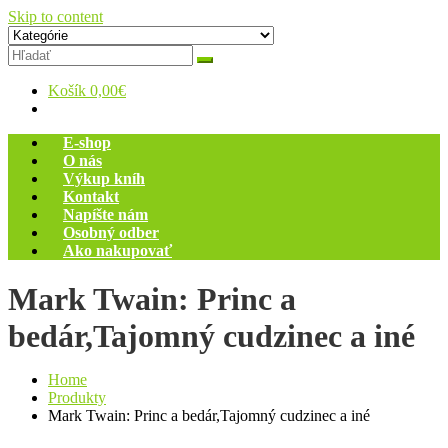
Skip to content
Zelený dom
Antikvariát
Košík
0,00€
E-shop
O nás
Výkup kníh
Kontakt
Napíšte nám
Osobný odber
Ako nakupovať
Mark Twain: Princ a
bedár,Tajomný cudzinec a iné
Home
Produkty
Mark Twain: Princ a bedár,Tajomný cudzinec a iné