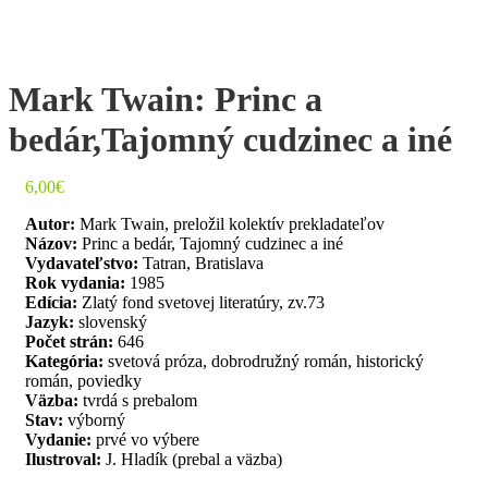
Mark Twain: Princ a
bedár,Tajomný cudzinec a iné
6,00
€
Autor:
Mark Twain, preložil kolektív prekladateľov
Názov:
Princ a bedár, Tajomný cudzinec a iné
Vydavateľstvo:
Tatran, Bratislava
Rok vydania:
1985
Edícia:
Zlatý fond svetovej literatúry, zv.73
Jazyk:
slovenský
Počet strán:
646
Kategória:
svetová próza, dobrodružný román, historický
román, poviedky
Väzba:
tvrdá s prebalom
Stav:
výborný
Vydanie:
prvé vo výbere
Ilustroval:
J. Hladík (prebal a väzba)