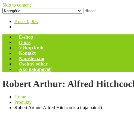
Skip to content
Zelený dom
Antikvariát
Košík
0,00€
E-shop
O nás
Výkup kníh
Kontakt
Napíšte nám
Osobný odber
Ako nakupovať
Robert Arthur: Alfred Hitchcock
Home
Produkty
Robert Arthur: Alfred Hitchcock a traja pátrači