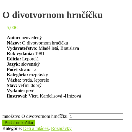
O divotvornom hrnčíčku
5,00
€
Autor:
neuvedený
Názov:
O divotvornom hrnčíčku
Vydavateľstvo:
Mladé letá, Bratislava
Rok vydania:
1981
Edícia:
Leporelá
Jazyk:
slovenský
Počet strán:
12
Kategória:
rozprávky
Väzba:
tvrdá, leporelo
Stav:
veľmi dobrý
Vydanie:
prvé
Ilustroval:
Viera Kardelisová -Hrúzová
množstvo O divotvornom hrnčíčku
Pridať do košíka
Kategórie:
Deti a mládež
,
Rozprávky