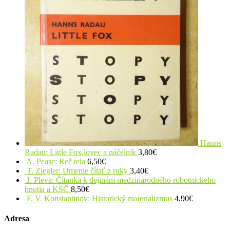
Hanns
Radau: Little Fox,lovec a náčelník
3,80
€
A. Pease: Reč tela
6,50
€
T. Ziegler: Umenie čítať z ruky
3,40
€
J. Pleva: Čítanka k dejinám medzinárodného robotníckeho
hnutia a KSČ
8,50
€
F. V. Konstantinov: Historický materializmus
4,90
€
Adresa