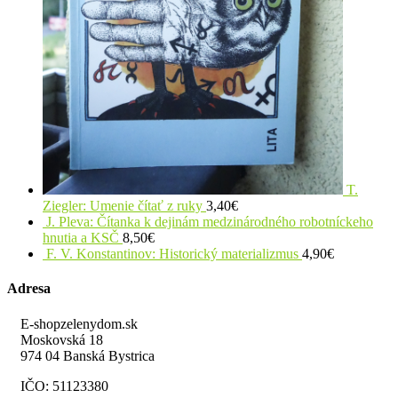
T.
Ziegler: Umenie čítať z ruky
3,40
€
J. Pleva: Čítanka k dejinám medzinárodného robotníckeho
hnutia a KSČ
8,50
€
F. V. Konstantinov: Historický materializmus
4,90
€
Adresa
E-shopzelenydom.sk
Moskovská 18
974 04 Banská Bystrica
IČO: 51123380