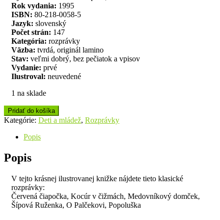
Rok vydania:
1995
ISBN:
80-218-0058-5
Jazyk:
slovenský
Počet strán:
147
Kategória:
rozprávky
Väzba:
tvrdá, originál lamino
Stav:
veľmi dobrý, bez pečiatok a vpisov
Vydanie:
prvé
Ilustroval:
neuvedené
1 na sklade
Pridať do košíka
Kategórie:
Deti a mládež
,
Rozprávky
Popis
Popis
V tejto krásnej ilustrovanej knižke nájdete tieto klasické
rozprávky:
Červená čiapočka, Kocúr v čižmách, Medovníkový domček,
Šípová Ruženka, O Palčekovi, Popoluška