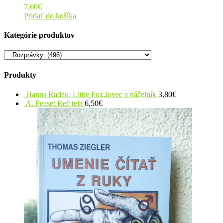
7,60
€
Pridať do košíka
Kategórie produktov
Produkty
Hanns Radau: Little Fox,lovec a náčelník
3,80
€
A. Pease: Reč tela
6,50
€