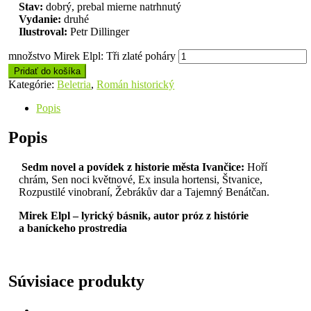
Stav:
dobrý, prebal mierne natrhnutý
Vydanie:
druhé
Ilustroval:
Petr Dillinger
množstvo Mirek Elpl: Tři zlaté poháry
Pridať do košíka
Kategórie:
Beletria
,
Román historický
Popis
Popis
Sedm novel a povídek
z historie města Ivančice:
Hoří
chrám, Sen noci květnové, Ex insula hortensi, Štvanice,
Rozpustilé vinobraní, Žebrákův dar a Tajemný Benátčan.
Mirek Elpl – lyrický básnik, autor próz z histórie
a baníckeho prostredia
Súvisiace produkty