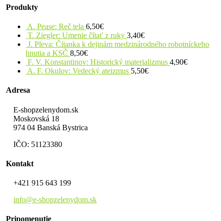
Produkty
A. Pease: Reč tela
6,50
€
T. Ziegler: Umenie čítať z ruky
3,40
€
J. Pleva: Čítanka k dejinám medzinárodného robotníckeho
hnutia a KSČ
8,50
€
F. V. Konstantinov: Historický materializmus
4,90
€
A. F. Okulov: Vedecký ateizmus
5,50
€
Adresa
E-shopzelenydom.sk
Moskovská 18
974 04 Banská Bystrica
IČO: 51123380
Kontakt
+421 915 643 199
info@e-shopzelenydom.sk
Pripomenutie