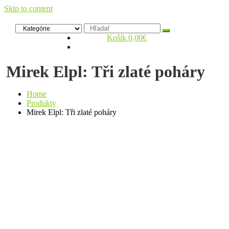
Skip to content
Zelený dom
Antikvariát
Košík
0,00€
Mirek Elpl: Tři zlaté poháry
Home
Produkty
Mirek Elpl: Tři zlaté poháry