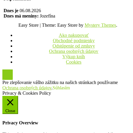
Dnes je
06.08.2026
Dnes má meniny:
Jozefína
Easy Store
|
Theme: Easy Store by
Mystery Themes
.
Ako nakupovať
Obchodné podmienky
Odstúpenie od zmluvy
Ochrana osobných údajov
Výkup kníh
Cookies
Pre zlepšovanie vášho zážitku na našich stránkach používame
Ochrana osobných údajov
.
Súhlasím
Privacy & Cookies Policy
Close
Privacy Overview