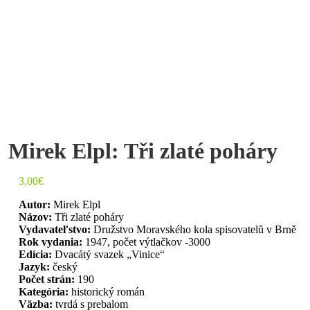
Mirek Elpl: Tři zlaté poháry
3,00
€
Autor:
Mirek Elpl
Názov:
Tři zlaté poháry
Vydavateľstvo:
Družstvo Moravského kola spisovatelů v Brně
Rok vydania:
1947, počet výtlačkov -3000
Edícia:
Dvacátý svazek „Vinice“
Jazyk:
český
Počet strán:
190
Kategória:
historický román
Väzba:
tvrdá s prebalom