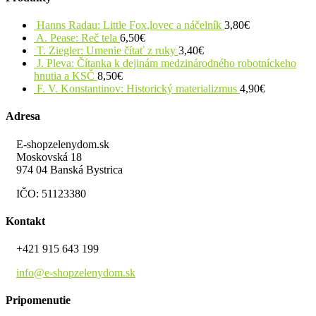
Hanns Radau: Little Fox,lovec a náčelník
3,80
€
A. Pease: Reč tela
6,50
€
T. Ziegler: Umenie čítať z ruky
3,40
€
J. Pleva: Čítanka k dejinám medzinárodného robotníckeho
hnutia a KSČ
8,50
€
F. V. Konstantinov: Historický materializmus
4,90
€
Adresa
E-shopzelenydom.sk
Moskovská 18
974 04 Banská Bystrica
IČO: 51123380
Kontakt
+421 915 643 199
info@e-shopzelenydom.sk
Pripomenutie