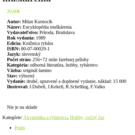
20,00
€
Autor:
Milan Kurnocík
Názov:
Encyklopédia muškárenia
Vydavateľstvo:
Príroda, Bratislava
Rok vydania:
1989
Edícia:
Knižnica rybára
ISBN:
80-07-00029-1
Jazyk:
slovenský
Počet strán:
256+72 strán farebnej prílohy
Kategória:
odborná literatúra, hobby, rybárstvo
Väzba:
originál lamino
Stav:
výborný
Vydanie:
druhé, upravené a doplnené vydanie, náklad: 15 000
Ilustroval:
J.Dubeň, J.Kekeli, R.Schelling, F.Valko
Nie je na sklade
Kategórie:
Akvaristika a rybárstvo
,
Hobby, voľný čas
Popis