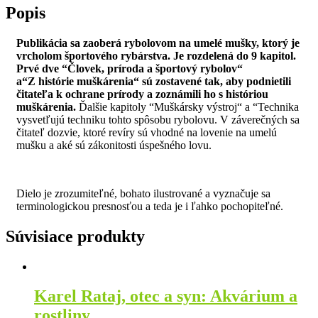
Popis
Publikácia sa zaoberá rybolovom na umelé mušky, ktorý je
vrcholom športového rybárstva. Je rozdelená do 9 kapitol.
Prvé dve “Človek, príroda a športový rybolov“
a“Z histórie muškárenia“ sú zostavené tak, aby podnietili
čitateľa k ochrane prírody a zoznámili ho s históriou
muškárenia.
Ďalšie kapitoly “Muškársky výstroj“ a “Technika
vysvetľujú techniku tohto spôsobu rybolovu. V záverečných sa
čitateľ dozvie, ktoré revíry sú vhodné na lovenie na umelú
mušku a aké sú zákonitosti úspešného lovu.
Dielo je zrozumiteľné, bohato ilustrované a vyznačuje sa
terminologickou presnosťou a teda je i ľahko pochopiteľné.
Súvisiace produkty
Karel Rataj, otec a syn: Akvárium a
rostliny