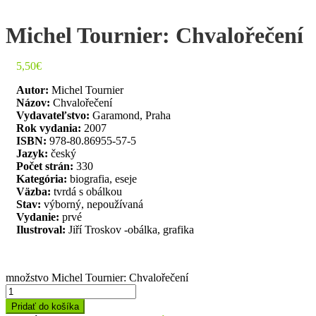
Michel Tournier: Chvalořečení
5,50
€
Autor:
Michel Tournier
Názov:
Chvalořečení
Vydavateľstvo:
Garamond, Praha
Rok vydania:
2007
ISBN:
978-80.86955-57-5
Jazyk:
český
Počet strán:
330
Kategória:
biografia, eseje
Väzba:
tvrdá s obálkou
Stav:
výborný, nepoužívaná
Vydanie:
prvé
Ilustroval:
Jiří Troskov -obálka, grafika
množstvo Michel Tournier: Chvalořečení
Pridať do košíka