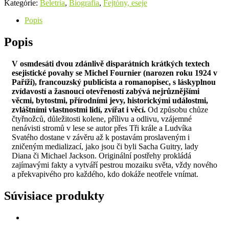
Kategórie:
Beletria
,
Biografia
,
Fejtóny, eseje
Popis
Popis
V osmdesáti dvou zdánlivě disparátních krátkých textech
esejistické povahy se Michel Fournier (narozen roku 1924 v
Paříži), francouzský publicista a romanopisec, s láskyplnou
zvídavostí a žasnoucí otevřeností zabývá nejrůznějšími
věcmi, bytostmi, přírodními jevy, historickými událostmi,
zvláštními vlastnostmi lidí, zvířat i věcí.
Od způsobu chůze
čtyřnožců, důležitosti kolene, přílivu a odlivu, vzájemné
nenávisti stromů v lese se autor přes Tři krále a Ludvíka
Svatého dostane v závěru až k postavám proslaveným i
zničeným medializací, jako jsou či byli Sacha Guitry, lady
Diana či Michael Jackson. Originální postřehy prokládá
zajímavými fakty a vytváří pestrou mozaiku světa, vždy nového
a překvapivého pro každého, kdo dokáže neotřele vnímat.
Súvisiace produkty