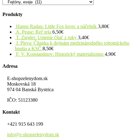
Produkty
Hanns Radau: Little Fox,lovec a náčelník
3,80
€
A. Pease: Reč tela
6,50
€
T. Ziegler: Umenie čítať z ruky
3,40
€
J. Pleva: Čítanka k dejinám medzinárodného robotníckeho
hnutia a KSČ
8,50
€
F. V. Konstantinov: Historický materializmus
4,90
€
Adresa
E-shopzelenydom.sk
Moskovská 18
974 04 Banská Bystrica
IČO: 51123380
Kontakt
+421 915 643 199
info@e-shopzelenydom.sk