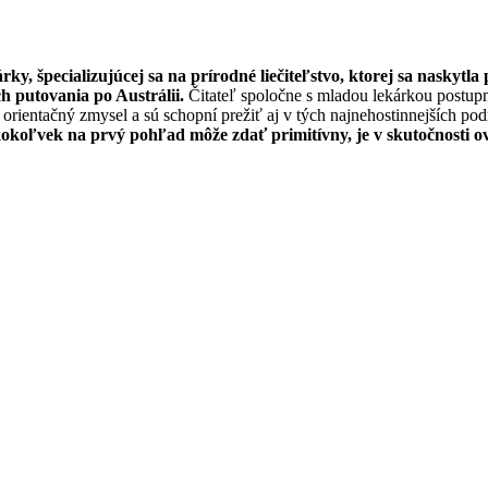
y, špecializujúcej sa na prírodné liečiteľstvo, ktorej sa naskytl
ch putovania po Austrálii.
Čitateľ spoločne s mladou lekárkou postupne
orientačný zmysel a sú schopní prežiť aj v tých najnehostinnejších po
okoľvek na prvý pohľad môže zdať primitívny, je v skutočnosti oveľ