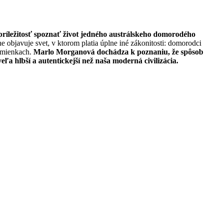
a príležitosť spoznať život jedného austrálskeho domorodého
 objavuje svet, v ktorom platia úplne iné zákonitosti: domorodci
dmienkach.
Marlo Morganová dochádza k poznaniu, že spôsob
a hlbší a autentickejší než naša moderná civilizácia.