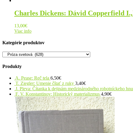
Charles Dickens: Dávid Copperfield I.,I
13,00
€
Viac info
Kategórie produktov
Produkty
A. Pease: Reč tela
6,50
€
T. Ziegler: Umenie čítať z ruky
3,40
€
J. Pleva: Čítanka k dejinám medzinárodného robotníckeho hn
F. V. Konstantinov: Historický materializmus
4,90
€