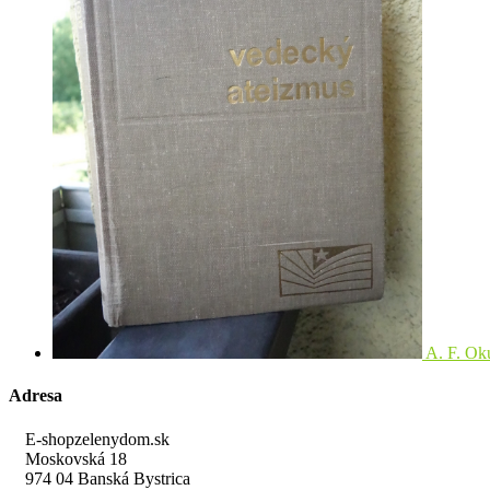
A. F. Ok
Adresa
E-shopzelenydom.sk
Moskovská 18
974 04 Banská Bystrica