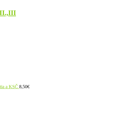
I.,III
utia a KSČ
8,50
€