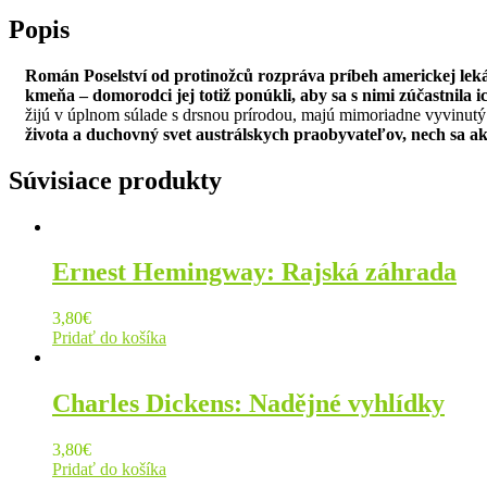
Popis
Román Poselství od protinožců rozpráva príbeh americkej lekárk
kmeňa – domorodci jej totiž ponúkli, aby sa s nimi zúčastnila i
žijú v úplnom súlade s drsnou prírodou, majú mimoriadne vyvinutý 
života a duchovný svet austrálskych praobyvateľov, nech sa ak
Súvisiace produkty
Ernest Hemingway: Rajská záhrada
3,80
€
Pridať do košíka
Charles Dickens: Nadějné vyhlídky
3,80
€
Pridať do košíka