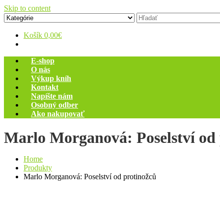
Skip to content
Zelený dom
Antikvariát
Košík
0,00€
E-shop
O nás
Výkup kníh
Kontakt
Napíšte nám
Osobný odber
Ako nakupovať
Marlo Morganová: Poselství od 
Home
Produkty
Marlo Morganová: Poselství od protinožců