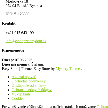
Moskovská 18
974 04 Banská Bystrica
IČO: 51123380
Kontakt
+421 915 643 199
info@e-shopzelenydom.sk
Pripomenutie
Dnes je
07.08.2026
Dnes má meniny:
Štefánia
Easy Store
|
Theme: Easy Store by
Mystery Themes
.
Ako nakupovať
Obchodné podmienky
Odstúpenie od zmluvy
Ochrana osobných údajov
Výkup kníh
Cookies
Pre zlepšovanie vášho zážitku na našich stránkach používame
Ochran