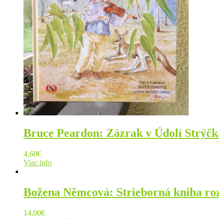
Bruce Peardon: Zázrak v Údolí Strýčk
4,60
€
Viac info
Božena Němcová: Strieborná kniha ro
14,00
€