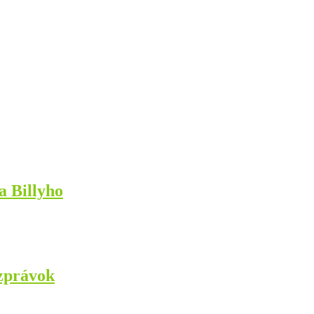
a Billyho
zprávok