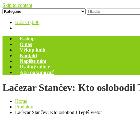
Skip to content
Zelený dom
Antikvariát
Košík
0,00€
E-shop
O nás
Výkup kníh
Kontakt
Napíšte nám
Osobný odber
Ako nakupovať
Lačezar Stančev: Kto oslobodil 
Home
Produkty
Lačezar Stančev: Kto oslobodil Teplý vietor