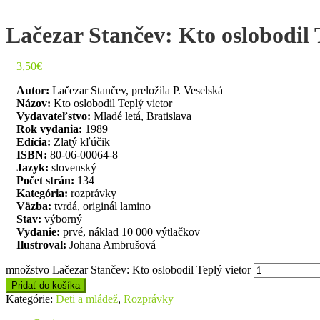
Lačezar Stančev: Kto oslobodil 
3,50
€
Autor:
Lačezar Stančev, preložila P. Veselská
Názov:
Kto oslobodil Teplý vietor
Vydavateľstvo:
Mladé letá, Bratislava
Rok vydania:
1989
Edícia:
Zlatý kľúčik
ISBN:
80-06-00064-8
Jazyk:
slovenský
Počet strán:
134
Kategória:
rozprávky
Väzba:
tvrdá, originál lamino
Stav:
výborný
Vydanie:
prvé, náklad 10 000 výtlačkov
Ilustroval:
Johana Ambrušová
množstvo Lačezar Stančev: Kto oslobodil Teplý vietor
Pridať do košíka
Kategórie:
Deti a mládež
,
Rozprávky