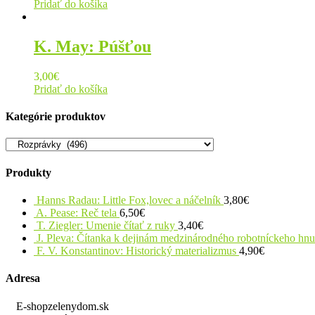
Pridať do košíka
K. May: Púšťou
3,00
€
Pridať do košíka
Kategórie produktov
Produkty
Hanns Radau: Little Fox,lovec a náčelník
3,80
€
A. Pease: Reč tela
6,50
€
T. Ziegler: Umenie čítať z ruky
3,40
€
J. Pleva: Čítanka k dejinám medzinárodného robotníckeho hn
F. V. Konstantinov: Historický materializmus
4,90
€
Adresa
E-shopzelenydom.sk