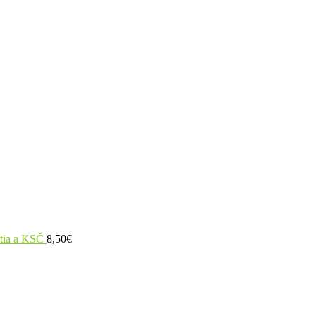
utia a KSČ
8,50
€