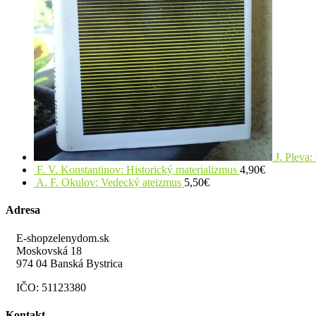
J. Pleva
F. V. Konstantinov: Historický materializmus
4,90
€
A. F. Okulov: Vedecký ateizmus
5,50
€
Adresa
E-shopzelenydom.sk
Moskovská 18
974 04 Banská Bystrica
IČO: 51123380
Kontakt