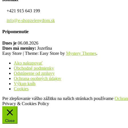
+421 915 643 199
info@e-shopzelenydom.sk
Pripomenutie
Dnes je
06.08.2026
Dnes má meniny:
Jozefína
Easy Store
|
Theme: Easy Store by
Mystery Themes
.
Ako nakupovať
Obchodné podmienky
Odstúpenie od zmluvy
Ochrana osobných údajov
Výkup kníh
Cookies
Pre zlepšovanie vášho zážitku na našich stránkach používame
Ochran
Privacy & Cookies Policy
Close