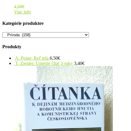
4,60
€
Viac info
Kategórie produktov
Produkty
A. Pease: Reč tela
6,50
€
T. Ziegler: Umenie čítať z ruky
3,40
€