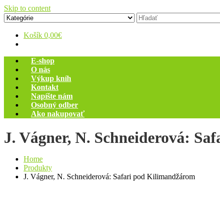
Skip to content
Zelený dom
Antikvariát
Košík
0,00€
E-shop
O nás
Výkup kníh
Kontakt
Napíšte nám
Osobný odber
Ako nakupovať
J. Vágner, N. Schneiderová: Sa
Home
Produkty
J. Vágner, N. Schneiderová: Safari pod Kilimandžárom