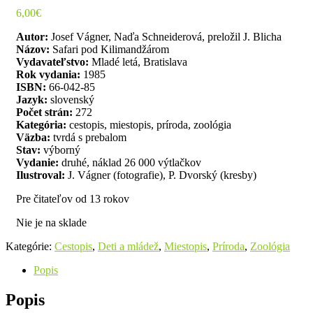
6,00
€
Autor:
Josef Vágner, Naďa Schneiderová, preložil J. Blicha
Názov:
Safari pod Kilimandžárom
Vydavateľstvo:
Mladé letá, Bratislava
Rok vydania:
1985
ISBN:
66-042-85
Jazyk:
slovenský
Počet strán:
272
Kategória:
cestopis, miestopis, príroda, zoológia
Väzba:
tvrdá s prebalom
Stav:
výborný
Vydanie:
druhé, náklad 26 000 výtlačkov
Ilustroval:
J. Vágner (fotografie), P. Dvorský (kresby)
Pre čitateľov od 13 rokov
Nie je na sklade
Kategórie:
Cestopis
,
Deti a mládež
,
Miestopis
,
Príroda
,
Zoológia
Popis
Popis