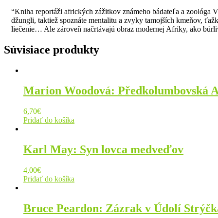
“Kniha reportáži afrických zážitkov známeho bádateľa a zoológa Vá
džungli, taktiež spoznáte mentalitu a zvyky tamojších kmeňov, ťažk
liečenie… Ale zároveň načrtávajú obraz modernej Afriky, ako búrl
Súvisiace produkty
Marion Woodová: Předkolumbovská 
6,70
€
Pridať do košíka
Karl May: Syn lovca medveďov
4,00
€
Pridať do košíka
Bruce Peardon: Zázrak v Údolí Strýčk