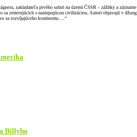
gnera, zakladateľa prvého safari na území ČSSR – zážitky a zázname o a
o sa zmierujúcich s nastupujúcou civilizáciou. Autori objavujú v džung
ivo sa rozvíjajúceho kontinentu….“
Amerika
a Billyho