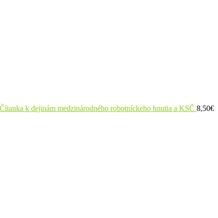
: Čítanka k dejinám medzinárodného robotníckeho hnutia a KSČ
8,50
€