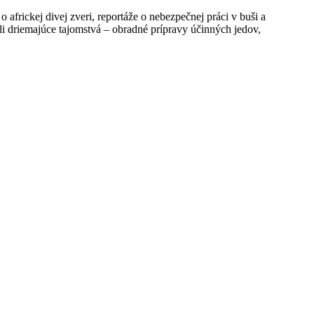
frickej divej zveri, reportáže o nebezpečnej práci v buši a
li driemajúce tajomstvá – obradné prípravy účinných jedov,