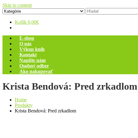
Skip to content
Zelený dom
Antikvariát
Košík
0,00€
E-shop
O nás
Výkup kníh
Kontakt
Napíšte nám
Osobný odber
Ako nakupovať
Krista Bendová: Pred zrkadlom
Home
Produkty
Krista Bendová: Pred zrkadlom