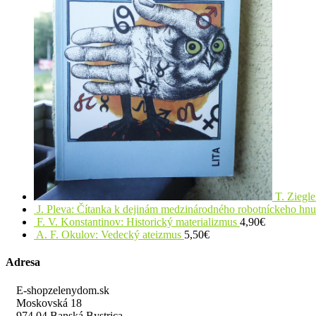
T. Ziegle
J. Pleva: Čítanka k dejinám medzinárodného robotníckeho hn
F. V. Konstantinov: Historický materializmus
4,90
€
A. F. Okulov: Vedecký ateizmus
5,50
€
Adresa
E-shopzelenydom.sk
Moskovská 18
974 04 Banská Bystrica