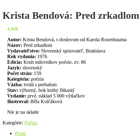
Krista Bendová: Pred zrkadlom
4,90
€
Autor:
Krista Bendová, s doslovom od Karola Rosenbauma
Názov:
Pred zrkadlom
Vydavateľstvo:
Slovenský spisovateľ, Bratislava
Rok vydania:
1976
Edícia:
Kruh milovníkov poézie, zv. 86
Jazyk:
slovenský
Počet strán:
159
Kategória:
poézia
Väzba:
tvrdá s prebalom
Stav:
výborný, bok knihy žltkastý
Vydanie:
prvé, náklad 5 000 výtlačkov
Ilustroval:
Běla Kolčáková
Nie je na sklade
Kategórie:
Poézia
Popis