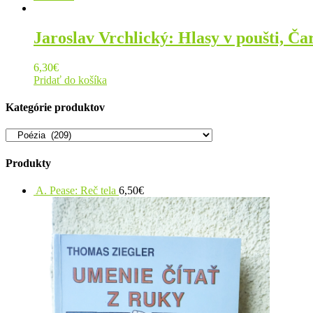
Jaroslav Vrchlický: Hlasy v poušti, Č
6,30
€
Pridať do košíka
Kategórie produktov
Produkty
A. Pease: Reč tela
6,50
€