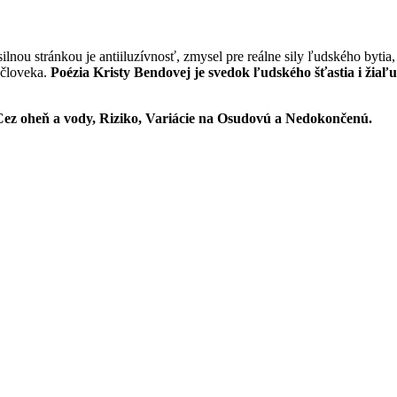
ilnou stránkou je antiiluzívnosť, zmysel pre reálne sily ľudského byti
e človeka.
Poézia Kristy Bendovej je svedok ľudského šťastia i žiaľ
 Cez oheň a vody, Riziko, Variácie na Osudovú a Nedokončenú.