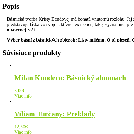
Popis
Básnická tvorba Kristy Bendovej má bohatú vnútornú rozlohu. Jej s
predstavuje láska vo svojej aktívnej existencii, takej významnej pr
otvorenej reči.
Výber básní z básnických zbierok: Listy milému, O tú pieseň,
Súvisiace produkty
Milan Kundera: Básnický almanach
3,00
€
Viac info
Viliam Turčány: Preklady
12,50
€
Viac info