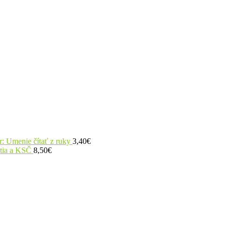
r: Umenie čítať z ruky
3,40
€
utia a KSČ
8,50
€