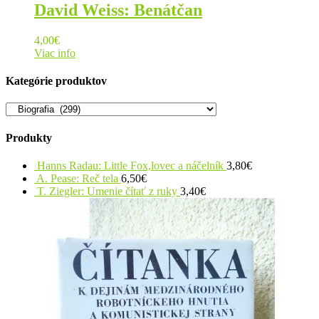
David Weiss: Benátčan
4,00
€
Viac info
Kategórie produktov
Produkty
Hanns Radau: Little Fox,lovec a náčelník
3,80
€
A. Pease: Reč tela
6,50
€
T. Ziegler: Umenie čítať z ruky
3,40
€