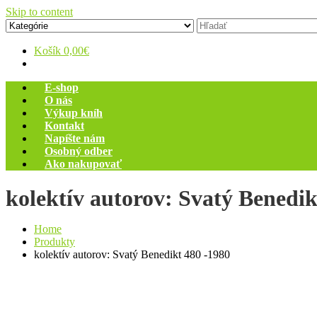
Skip to content
Zelený dom
Antikvariát
Košík
0,00€
E-shop
O nás
Výkup kníh
Kontakt
Napíšte nám
Osobný odber
Ako nakupovať
kolektív autorov: Svatý Benedik
Home
Produkty
kolektív autorov: Svatý Benedikt 480 -1980