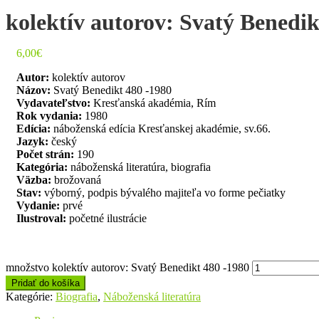
kolektív autorov: Svatý Benedik
6,00
€
Autor:
kolektív autorov
Názov:
Svatý Benedikt 480 -1980
Vydavateľstvo:
Kresťanská akadémia, Rím
Rok vydania:
1980
Edícia:
náboženská edícia Kresťanskej akadémie, sv.66.
Jazyk:
český
Počet strán:
190
Kategória:
náboženská literatúra, biografia
Väzba:
brožovaná
Stav:
výborný, podpis bývalého majiteľa vo forme pečiatky
Vydanie:
prvé
Ilustroval:
početné ilustrácie
množstvo kolektív autorov: Svatý Benedikt 480 -1980
Pridať do košíka
Kategórie:
Biografia
,
Náboženská literatúra