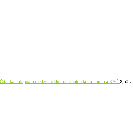
: Čítanka k dejinám medzinárodného robotníckeho hnutia a KSČ
8,50
€