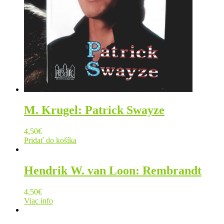
M. Krugel: Patrick Swayze
4,50
€
Pridať do košíka
Hendrik W. van Loon: Rembrandt
4,50
€
Viac info