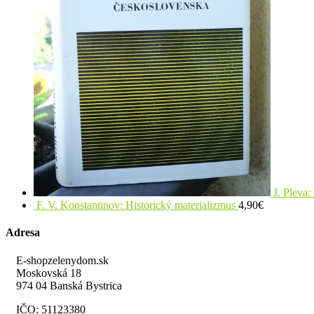
J. Pleva
F. V. Konstantinov: Historický materializmus
4,90
€
Adresa
E-shopzelenydom.sk
Moskovská 18
974 04 Banská Bystrica
IČO: 51123380