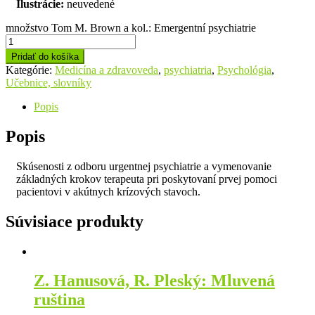
Ilustrácie:
neuvedené
množstvo Tom M. Brown a kol.: Emergentní psychiatrie
Pridať do košíka
Kategórie:
Medicína a zdravoveda
,
psychiatria
,
Psychológia
,
Učebnice, slovníky
Popis
Popis
Skúsenosti z odboru urgentnej psychiatrie a vymenovanie
základných krokov terapeuta pri poskytovaní prvej pomoci
pacientovi v akútnych krízových stavoch.
Súvisiace produkty
Z. Hanusová, R. Pleský: Mluvená
ruština