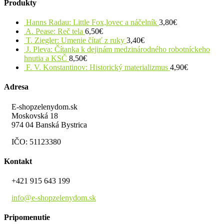
Produkty
Hanns Radau: Little Fox,lovec a náčelník
3,80
€
A. Pease: Reč tela
6,50
€
T. Ziegler: Umenie čítať z ruky
3,40
€
J. Pleva: Čítanka k dejinám medzinárodného robotníckeho
hnutia a KSČ
8,50
€
F. V. Konstantinov: Historický materializmus
4,90
€
Adresa
E-shopzelenydom.sk
Moskovská 18
974 04 Banská Bystrica
IČO: 51123380
Kontakt
+421 915 643 199
info@e-shopzelenydom.sk
Pripomenutie