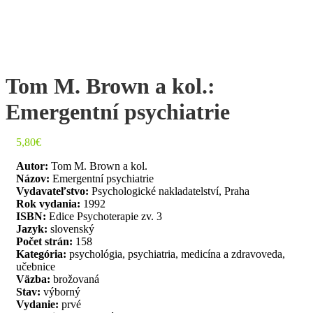
Tom M. Brown a kol.:
Emergentní psychiatrie
5,80
€
Autor:
Tom M. Brown a kol.
Názov:
Emergentní psychiatrie
Vydavateľstvo:
Psychologické nakladatelství, Praha
Rok vydania:
1992
ISBN:
Edice Psychoterapie zv. 3
Jazyk:
slovenský
Počet strán:
158
Kategória:
psychológia, psychiatria, medicína a zdravoveda,
učebnice
Väzba:
brožovaná
Stav:
výborný
Vydanie:
prvé