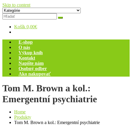
Skip to content
Zelený dom
Antikvariát
Košík
0,00€
E-shop
O nás
Výkup kníh
Kontakt
Napíšte nám
Osobný odber
Ako nakupovať
Tom M. Brown a kol.:
Emergentní psychiatrie
Home
Produkty
Tom M. Brown a kol.: Emergentní psychiatrie