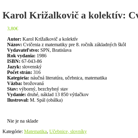
Karol Križalkovič a kolektív: C
3,80
€
Autor:
Karol Križalkovič a kolektív
Názov:
Cvičenia z matematiky pre 8. ročník základných škôl
Vydavateľstvo:
SPN, Bratislava
Rok vydania:
1986
ISBN:
67-043-86
Jazyk:
slovenský
Počet strán:
316
Kategória:
náučná literatúra, učebnica, matematika
Väzba:
brožovaná
Stav:
výborný, bezchybný stav
Vydanie:
druhé, náklad 13 850 výtlačkov
Ilustroval:
M. Spál (obálka)
Nie je na sklade
Kategórie:
Matematika
,
Učebnice, slovníky