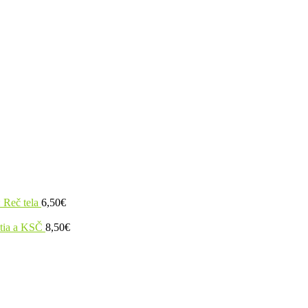
 Reč tela
6,50
€
utia a KSČ
8,50
€