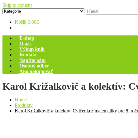
Skip to content
Zelený dom
Antikvariát
Košík
0,00€
E-shop
O nás
Výkup kníh
Kontakt
Napíšte nám
Osobný odber
Ako nakupovať
Karol Križalkovič a kolektív: C
Home
Produkty
Karol Križalkovič a kolektív: Cvičenia z matematiky pre 8. roč