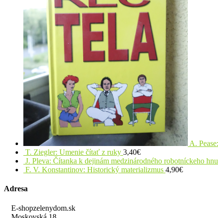
A. Pease:
T. Ziegler: Umenie čítať z ruky
3,40
€
J. Pleva: Čítanka k dejinám medzinárodného robotníckeho hn
F. V. Konstantinov: Historický materializmus
4,90
€
Adresa
E-shopzelenydom.sk
Moskovská 18