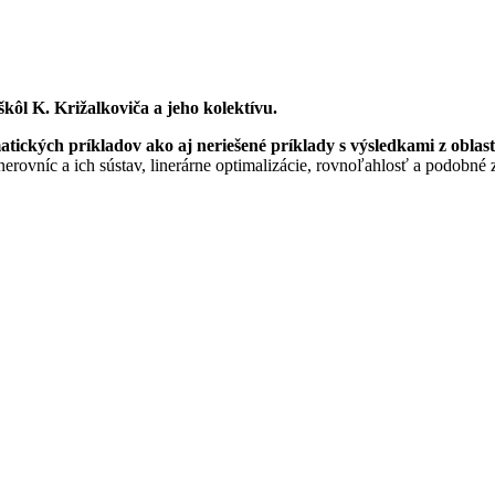
kôl K. Križalkoviča a jeho kolektívu.
ických príkladov ako aj neriešené príklady s výsledkami z oblast
h nerovníc a ich sústav, linerárne optimalizácie, rovnoľahlosť a podobné 