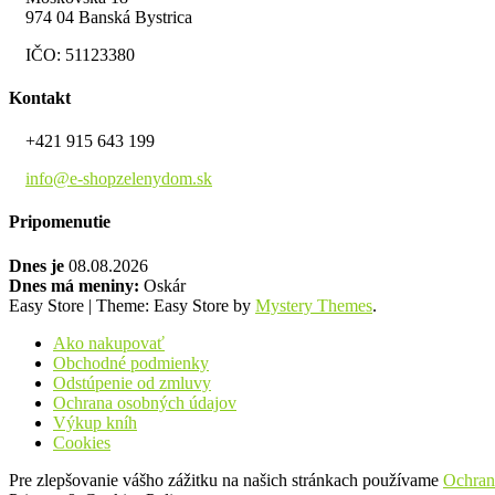
974 04 Banská Bystrica
IČO: 51123380
Kontakt
+421 915 643 199
info@e-shopzelenydom.sk
Pripomenutie
Dnes je
08.08.2026
Dnes má meniny:
Oskár
Easy Store
|
Theme: Easy Store by
Mystery Themes
.
Ako nakupovať
Obchodné podmienky
Odstúpenie od zmluvy
Ochrana osobných údajov
Výkup kníh
Cookies
Pre zlepšovanie vášho zážitku na našich stránkach používame
Ochran