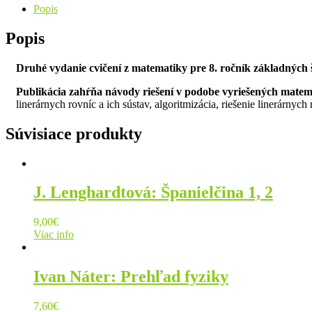
Popis
Popis
Druhé vydanie cvičení z matematiky pre 8. ročník základných š
Publikácia zahŕňa návody riešení v podobe vyriešených matemat
linerárnych rovníc a ich sústav, algoritmizácia, riešenie linerárnyc
Súvisiace produkty
J. Lenghardtová: Španielčina 1, 2
9,00
€
Viac info
Ivan Náter: Prehľad fyziky
7,60
€