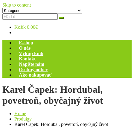
Skip to content
Zelený dom
Antikvariát
Košík
0,00€
E-shop
O nás
Výkup kníh
Kontakt
Napíšte nám
Osobný odber
Ako nakupovať
Karel Čapek: Hordubal,
povetroň, obyčajný život
Home
Produkty
Karel Čapek: Hordubal, povetroň, obyčajný život