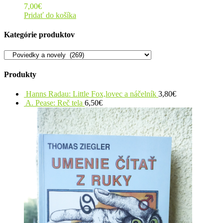
7,00
€
Pridať do košíka
Kategórie produktov
Produkty
Hanns Radau: Little Fox,lovec a náčelník
3,80
€
A. Pease: Reč tela
6,50
€