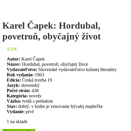
Karel Čapek: Hordubal,
povetroň, obyčajný život
4,50
€
Autor:
Karel Čapek
Názov:
Hordubal, povetroň, obyčajný život
Vydavateľstvo:
Slovenské vydavateľstvo krásnej literatúry
Rok vydania:
1963
Edícia:
Česká tvorba 19
Jazyk:
slovenský
Počet strán:
438
Kategória:
novely
Väzba:
tvrdá s prebalom
Stav:
dobrý, v knihe je venovanie bývalej majiteľke
Vydanie:
prvé
1 na sklade