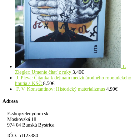
T.
Ziegler: Umenie čítať z ruky
3,40
€
J. Pleva: Čítanka k dejinám medzinárodného robotníckeho
hnutia a KSČ
8,50
€
F. V. Konstantinov: Historický materializmus
4,90
€
Adresa
E-shopzelenydom.sk
Moskovská 18
974 04 Banská Bystrica
IČO: 51123380