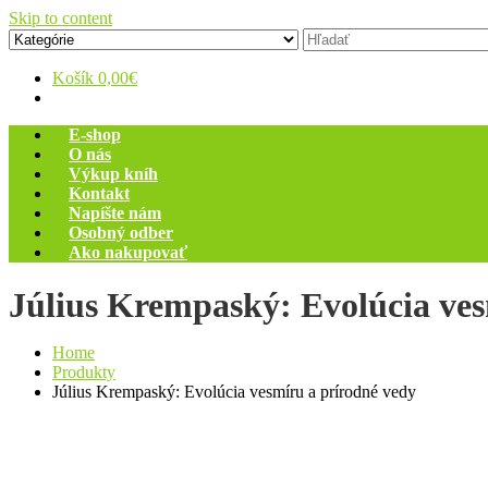
Skip to content
Zelený dom
Antikvariát
Košík
0,00€
E-shop
O nás
Výkup kníh
Kontakt
Napíšte nám
Osobný odber
Ako nakupovať
Július Krempaský: Evolúcia ves
Home
Produkty
Július Krempaský: Evolúcia vesmíru a prírodné vedy