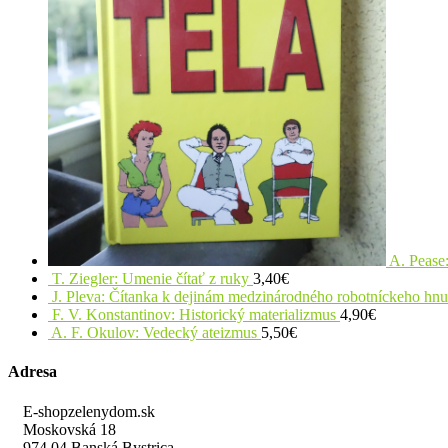
A. Pease:
T. Ziegler: Umenie čítať z ruky
3,40
€
J. Pleva: Čítanka k dejinám medzinárodného robotníckeho hn
F. V. Konstantinov: Historický materializmus
4,90
€
A. F. Okulov: Vedecký ateizmus
5,50
€
Adresa
E-shopzelenydom.sk
Moskovská 18
974 04 Banská Bystrica