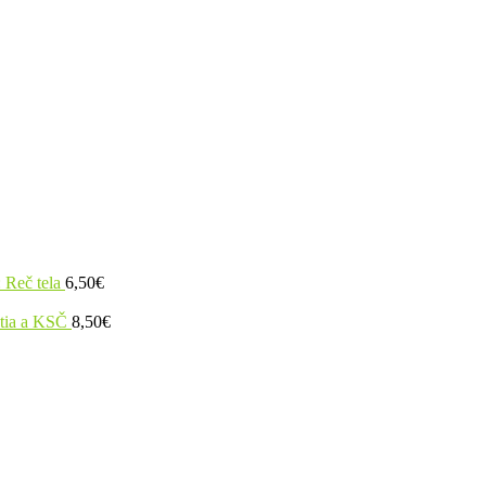
 Reč tela
6,50
€
utia a KSČ
8,50
€