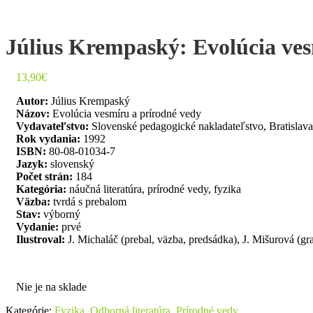
Július Krempaský: Evolúcia ves
13,90
€
Autor:
Július Krempaský
Názov:
Evolúcia vesmíru a prírodné vedy
Vydavateľstvo:
Slovenské pedagogické nakladateľstvo, Bratislava
Rok vydania:
1992
ISBN:
80-08-01034-7
Jazyk:
slovenský
Počet strán:
184
Kategória:
náučná literatúra, prírodné vedy, fyzika
Väzba:
tvrdá s prebalom
Stav:
výborný
Vydanie:
prvé
Ilustroval:
J. Michaláč (prebal, väzba, predsádka), J. Mišurová (gr
Nie je na sklade
Kategórie:
Fyzika
,
Odborná literatúra
,
Prírodné vedy