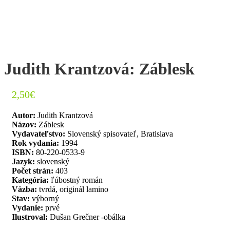
Judith Krantzová: Záblesk
2,50
€
Autor:
Judith Krantzová
Názov:
Záblesk
Vydavateľstvo:
Slovenský spisovateľ, Bratislava
Rok vydania:
1994
ISBN:
80-220-0533-9
Jazyk:
slovenský
Počet strán:
403
Kategória:
ľúbostný román
Väzba:
tvrdá, originál lamino
Stav:
výborný
Vydanie:
prvé
Ilustroval:
Dušan Grečner -obálka