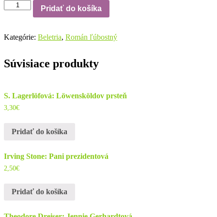
množstvo
Pridať do košíka
Judith
Krantzová:
Záblesk
Kategórie:
Beletria
,
Román ľúbostný
Súvisiace produkty
S. Lagerlöfová: Löwensköldov prsteň
3,30
€
Pridať do košíka
Irving Stone: Pani prezidentová
2,50
€
Pridať do košíka
Theodore Dreiser: Jennie Gerhardtová