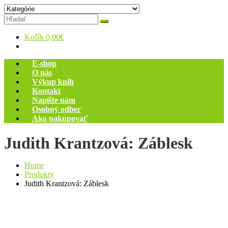
Skip
Zelený dom
Antikvariát
to
content
Košík
0,00€
E-shop
O nás
Výkup kníh
Kontakt
Napíšte nám
Osobný odber
Ako nakupovať
Judith Krantzová: Záblesk
Home
Produkty
Judith Krantzová: Záblesk