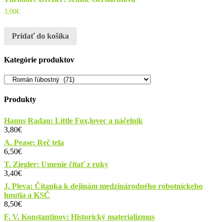
3,00
€
Pridať do košíka
Kategórie produktov
Produkty
Hanns Radau: Little Fox,lovec a náčelník
3,80
€
A. Pease: Reč tela
6,50
€
T. Ziegler: Umenie čítať z ruky
3,40
€
J. Pleva: Čítanka k dejinám medzinárodného robotníckeho
hnutia a KSČ
8,50
€
F. V. Konstantinov: Historický materializmus