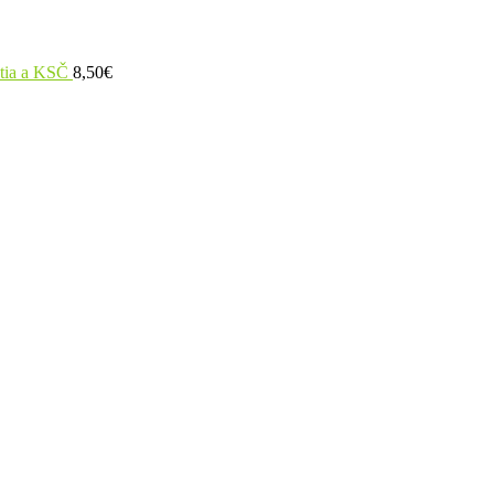
utia a KSČ
8,50
€