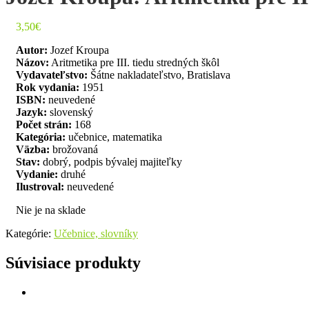
3,50
€
Autor:
Jozef Kroupa
Názov:
Aritmetika pre III. tiedu stredných škôl
Vydavateľstvo:
Šátne nakladateľstvo, Bratislava
Rok vydania:
1951
ISBN:
neuvedené
Jazyk:
slovenský
Počet strán:
168
Kategória:
učebnice, matematika
Väzba:
brožovaná
Stav:
dobrý, podpis bývalej majiteľky
Vydanie:
druhé
Ilustroval:
neuvedené
Nie je na sklade
Kategórie:
Učebnice, slovníky
Súvisiace produkty