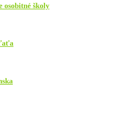
e osobitné školy
ťaťa
nska