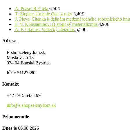
A. Pease: Reč tela
6,50
€
T. Ziegler: Umenie čítať z ruky
3,40
€
J. Pleva: Čítanka k dejinám medzinárodného robotníckeho hn
F. V. Konstantinov: Historický materializmus
4,90
€
A. F. Okulov: Vedecký ateizmus
5,50
€
Adresa
E-shopzelenydom.sk
Moskovská 18
974 04 Banská Bystrica
IČO: 51123380
Kontakt
+421 915 643 199
info@e-shopzelenydom.sk
Pripomenutie
Dnes je
06.08.2026