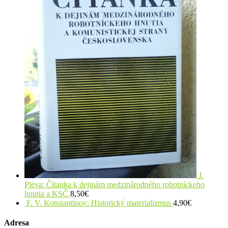
J.
Pleva: Čítanka k dejinám medzinárodného robotníckeho
hnutia a KSČ
8,50
€
F. V. Konstantinov: Historický materializmus
4,90
€
Adresa