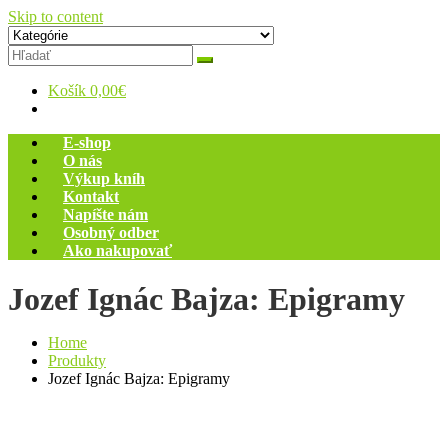
Skip to content
Zelený dom
Antikvariát
Košík
0,00€
E-shop
O nás
Výkup kníh
Kontakt
Napíšte nám
Osobný odber
Ako nakupovať
Jozef Ignác Bajza: Epigramy
Home
Produkty
Jozef Ignác Bajza: Epigramy