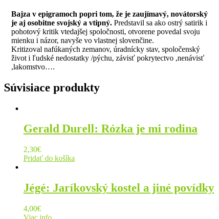
Bajza v epigramoch popri tom, že je zaujímavý, novátorský
je aj osobitne svojský a vtipný.
Predstavil sa ako ostrý satirik i
pohotový kritik vtedajšej spoločnosti, otvorene povedal svoju
mienku i názor, navyše vo vlastnej slovenčine.
Kritizoval nafúkaných zemanov, úradnícky stav, spoločenský
život i ľudské nedostatky /pýchu, závisť pokrytectvo ,nenávisť
,lakomstvo….
Súvisiace produkty
Gerald Durell: Rózka je mi rodina
2,30
€
Pridať do košíka
Jégé: Jaríkovský kostel a jiné povídky
4,00
€
Viac info