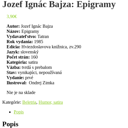
Jozef Ignác Bajza: Epigramy
3,90
€
Autor:
Jozef Ignác Bajza
Názov:
Epigramy
Vydavateľstvo:
Tatran
Rok vydania:
1985
Edícia:
Hviezdoslavova knižnica, zv.290
Jazyk:
slovenský
Počet strán:
160
Kategória:
satira
Väzba:
tvrdá s prebalom
Stav:
vynikajúci, nepoužívaná
Vydanie:
prvé
Ilustroval:
Ondrej Zimka
Nie je na sklade
Kategórie:
Beletria
,
Humor, satira
Popis
Popis