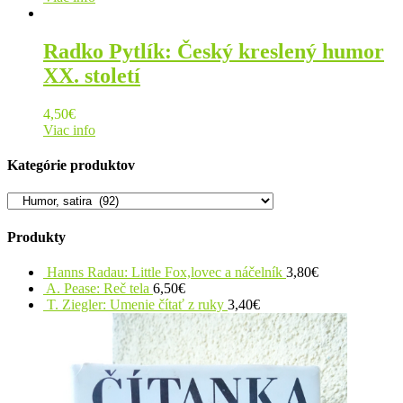
Radko Pytlík: Český kreslený humor
XX. století
4,50
€
Viac info
Kategórie produktov
Produkty
Hanns Radau: Little Fox,lovec a náčelník
3,80
€
A. Pease: Reč tela
6,50
€
T. Ziegler: Umenie čítať z ruky
3,40
€