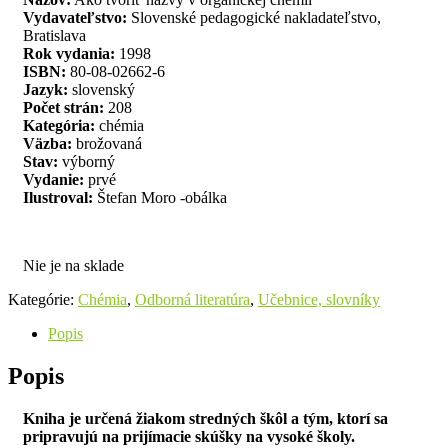
Vydavateľstvo:
Slovenské pedagogické nakladateľstvo,
Bratislava
Rok vydania:
1998
ISBN:
80-08-02662-6
Jazyk:
slovenský
Počet strán:
208
Kategória:
chémia
Väzba:
brožovaná
Stav:
výborný
Vydanie:
prvé
Ilustroval:
Štefan Moro -obálka
Nie je na sklade
Kategórie:
Chémia
,
Odborná literatúra
,
Učebnice, slovníky
Popis
Popis
Kniha je určená žiakom stredných škôl a tým, ktorí sa
pripravujú na prijímacie skúšky na vysoké školy.