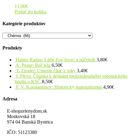
11,00
€
Pridať do košíka
Kategórie produktov
Produkty
Hanns Radau: Little Fox,lovec a náčelník
3,80
€
A. Pease: Reč tela
6,50
€
T. Ziegler: Umenie čítať z ruky
3,40
€
J. Pleva: Čítanka k dejinám medzinárodného robotníckeho
hnutia a KSČ
8,50
€
F. V. Konstantinov: Historický materializmus
4,90
€
Adresa
E-shopzelenydom.sk
Moskovská 18
974 04 Banská Bystrica
IČO: 51123380