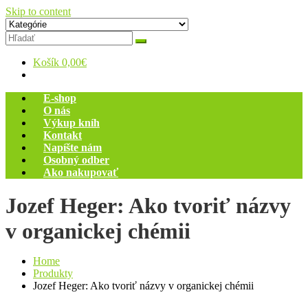
Skip to content
Zelený dom
Antikvariát
Košík
0,00€
E-shop
O nás
Výkup kníh
Kontakt
Napíšte nám
Osobný odber
Ako nakupovať
Jozef Heger: Ako tvoriť názvy
v organickej chémii
Home
Produkty
Jozef Heger: Ako tvoriť názvy v organickej chémii