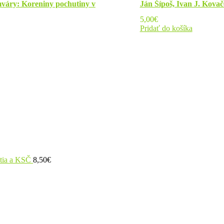
váry: Koreniny pochutiny v
Ján Šípoš, Ivan J. Kovač
5,00
€
Pridať do košíka
utia a KSČ
8,50
€