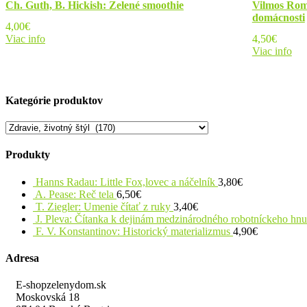
Ch. Guth, B. Hickish: Zelené smoothie
Vilmos Rom
domácnosti
4,00
€
Viac info
4,50
€
Viac info
Kategórie produktov
Produkty
Hanns Radau: Little Fox,lovec a náčelník
3,80
€
A. Pease: Reč tela
6,50
€
T. Ziegler: Umenie čítať z ruky
3,40
€
J. Pleva: Čítanka k dejinám medzinárodného robotníckeho hn
F. V. Konstantinov: Historický materializmus
4,90
€
Adresa
E-shopzelenydom.sk
Moskovská 18