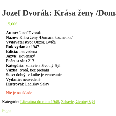
Jozef Dvorák: Krása ženy /Dom
15,00
€
Autor:
Jozef Dvorák
Názov:
Krása ženy /Domáca kozmetika/
Vydavateľstvo:
Obzor, Bytča
Rok vydania:
1947
Edícia:
neuvedená
Jazyk:
slovenský
Počet strán:
213
Kategória:
zdravie a životný štýl
Väzba:
tvrdá, bez prebalu
Stav:
dobrý, v knihe je venovanie
Vydanie:
neuvedené
Ilustroval:
Ladislav Salay
Nie je na sklade
Kategórie:
Literatúra do roku 1948
,
Zdravie, životný štýl
Popis