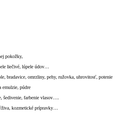
nej pokožky,
ele liečivé, lúpele údov…
, bradavice, omrzliny, pehy, ružovka, uhrovitosť, potenie
a emulzie, púdre
, šedivenie, farbenie vlasov….
výživa, kozmetické prípravky…