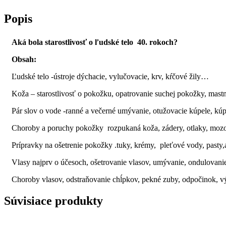
Popis
Aká bola starostlivosť o ľudské telo 40. rokoch?
Obsah:
Ľudské telo -ústroje dýchacie, vylučovacie, krv, kŕčové žily…
Koža – starostlivosť o pokožku, opatrovanie suchej pokožky, mast
Pár slov o vode -ranné a večerné umývanie, otužovacie kúpele, kúp
Choroby a poruchy pokožky rozpukaná koža, zádery, otlaky, mozole
Prípravky na ošetrenie pokožky .tuky, krémy, pleťové vody, pasty,
Vlasy najprv o účesoch, ošetrovanie vlasov, umývanie, ondulovanie
Choroby vlasov, odstraňovanie chĺpkov, pekné zuby, odpočinok, 
Súvisiace produkty