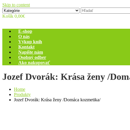
Skip to content
Zelený dom
Antikvariát
Košík
0,00€
E-shop
O nás
Výkup kníh
Kontakt
Napíšte nám
Osobný odber
Ako nakupovať
Jozef Dvorák: Krása ženy /Dom
Home
Produkty
Jozef Dvorák: Krása ženy /Domáca kozmetika/