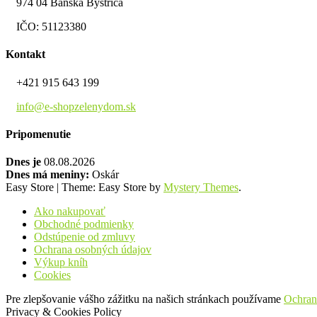
974 04 Banská Bystrica
IČO: 51123380
Kontakt
+421 915 643 199
info@e-shopzelenydom.sk
Pripomenutie
Dnes je
08.08.2026
Dnes má meniny:
Oskár
Easy Store
|
Theme: Easy Store by
Mystery Themes
.
Ako nakupovať
Obchodné podmienky
Odstúpenie od zmluvy
Ochrana osobných údajov
Výkup kníh
Cookies
Pre zlepšovanie vášho zážitku na našich stránkach používame
Ochran
Privacy & Cookies Policy