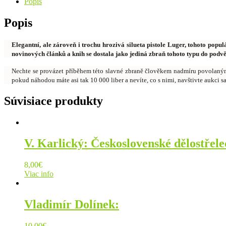
Popis
Popis
Elegantní, ale zároveň i trochu hrozivá silueta pistole Luger, tohoto popu
novinových článků a knih se dostala jako jediná zbraň tohoto typu do podvě
Nechte se provázet příběhem této slavné zbraně člověkem nadmíru povolaným –
pokud náhodou máte asi tak 10 000 liber a nevíte, co s nimi, navštivte aukci sa
Súvisiace produkty
V. Karlický: Československé dělostřel
8,00
€
Viac info
Vladimír Dolínek:
10,00
€