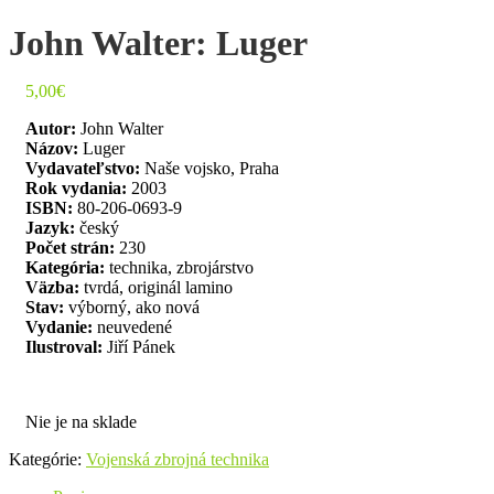
John Walter: Luger
5,00
€
Autor:
John Walter
Názov:
Luger
Vydavateľstvo:
Naše vojsko, Praha
Rok vydania:
2003
ISBN:
80-206-0693-9
Jazyk:
český
Počet strán:
230
Kategória:
technika, zbrojárstvo
Väzba:
tvrdá, originál lamino
Stav:
výborný, ako nová
Vydanie:
neuvedené
Ilustroval:
Jiří Pánek
Nie je na sklade
Kategórie:
Vojenská zbrojná technika