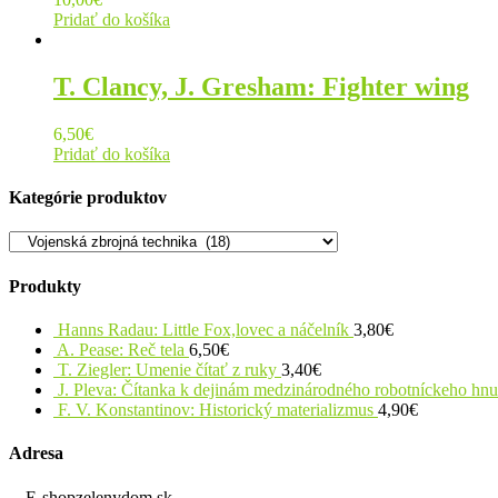
Pridať do košíka
T. Clancy, J. Gresham: Fighter wing
6,50
€
Pridať do košíka
Kategórie produktov
Produkty
Hanns Radau: Little Fox,lovec a náčelník
3,80
€
A. Pease: Reč tela
6,50
€
T. Ziegler: Umenie čítať z ruky
3,40
€
J. Pleva: Čítanka k dejinám medzinárodného robotníckeho hn
F. V. Konstantinov: Historický materializmus
4,90
€
Adresa
E-shopzelenydom.sk