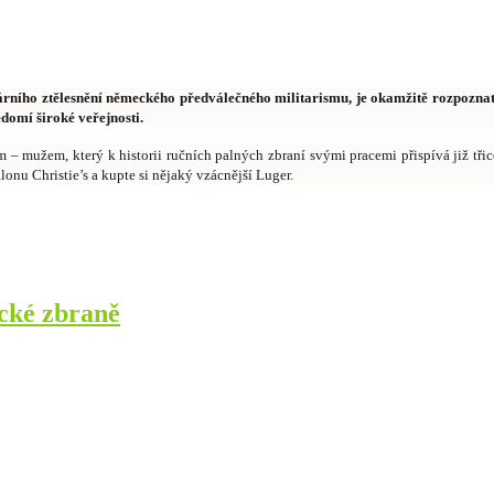
lárního ztělesnění německého
předválečného militarismu, je okamžitě rozpoznat
domí široké veřejnosti.
 mužem, který k historii ručních palných zbraní svými pracemi přispívá již třice
lonu Christie’s a kupte si nějaký vzácnější Luger.
ecké zbraně