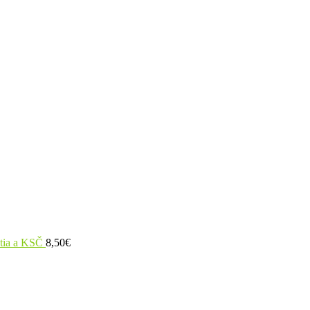
utia a KSČ
8,50
€