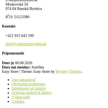
Moskovská 18
974 04 Banská Bystrica
IČO: 51123380
Kontakt
+421 915 643 199
info@e-shopzelenydom.sk
Pripomenutie
Dnes je
06.08.2026
Dnes má meniny:
Jozefína
Easy Store
|
Theme: Easy Store by
Mystery Themes
.
Ako nakupovať
Obchodné podmienky
Odstúpenie od zmluvy
Ochrana osobných údajov
Výkup kníh
Cookies