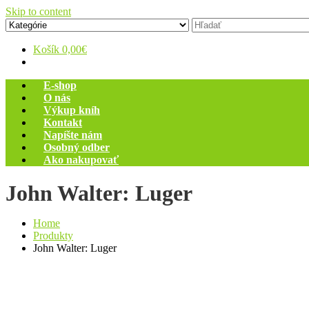
Skip to content
Zelený dom
Antikvariát
Košík
0,00€
E-shop
O nás
Výkup kníh
Kontakt
Napíšte nám
Osobný odber
Ako nakupovať
John Walter: Luger
Home
Produkty
John Walter: Luger