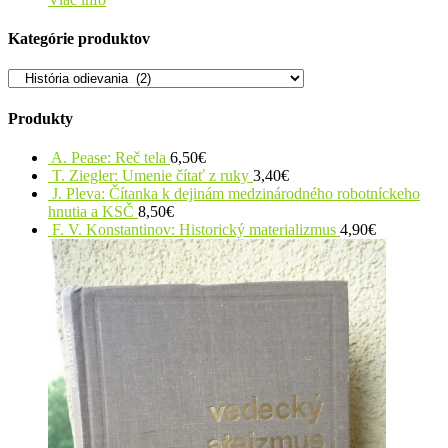
Kategórie produktov
Produkty
A. Pease: Reč tela
6,50
€
T. Ziegler: Umenie čítať z ruky
3,40
€
J. Pleva: Čítanka k dejinám medzinárodného robotníckeho
hnutia a KSČ
8,50
€
F. V. Konstantinov: Historický materializmus
4,90
€