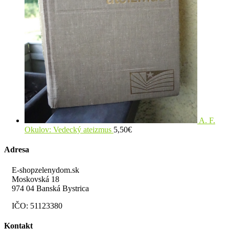
A. F.
Okulov: Vedecký ateizmus
5,50
€
Adresa
E-shopzelenydom.sk
Moskovská 18
974 04 Banská Bystrica
IČO: 51123380
Kontakt