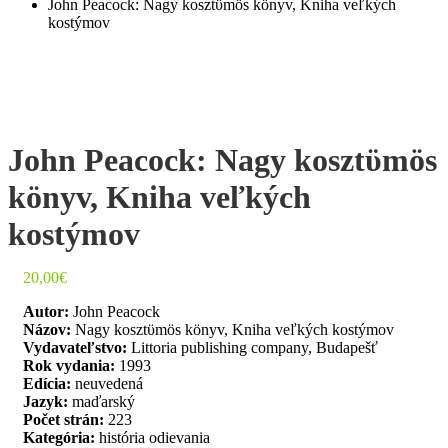
John Peacock: Nagy kosztϋmös könyv, Kniha veľkých
kostýmov
John Peacock: Nagy kosztϋmös
könyv, Kniha veľkých
kostýmov
20,00
€
Autor:
John Peacock
Názov:
Nagy kosztϋmös könyv, Kniha veľkých kostýmov
Vydavateľstvo:
Littoria publishing company, Budapešť
Rok vydania:
1993
Edícia:
neuvedená
Jazyk:
maďarský
Počet strán:
223
Kategória:
história odievania