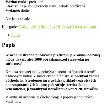
Väzba:
tvrdá s prebalom
Stav:
kniha je vo výbornom stave, nebola používaná
Vydanie:
druhé
Nie je na sklade
Kategórie:
Cudzojazyčná literatúra
,
História
,
História odievania
Popis
Popis
Krásna ilustračná publikácia predstavuje kroniku odevnej
módy /s viac ako 1000 obrázkami/..od staroveku po
súčasnosť.
Kronika odevnej módy pokrýva históriu asi štyroch tisícročí
a mnohých kultúr. Z historického hľadiska sa
prehľad začína
východným Stredomorím a uvádza príklady egyptských
a mezopotánských kultúr, pokračuje stredovekom,
renesanciou, jednotlivými storočiami a končí 20. storočím.
V knihe sú uvedené aj číselné údaje a popisy jednotlivých
kostýmov.