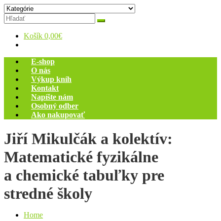
Skip
Zelený dom
Antikvariát
to
content
Košík
0,00€
E-shop
O nás
Výkup kníh
Kontakt
Napíšte nám
Osobný odber
Ako nakupovať
Jiří Mikulčák a kolektív:
Matematické fyzikálne
a chemické tabuľky pre
stredné školy
Home