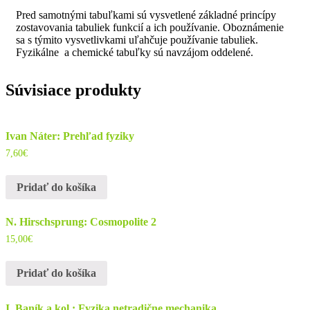
Pred samotnými tabuľkami sú vysvetlené základné princípy
zostavovania tabuliek funkcií a ich používanie. Oboznámenie
sa s týmito vysvetlivkami uľahčuje používanie tabuliek.
Fyzikálne a chemické tabuľky sú navzájom oddelené.
Súvisiace produkty
Ivan Náter: Prehľad fyziky
7,60
€
Pridať do košíka
N. Hirschsprung: Cosmopolite 2
15,00
€
Pridať do košíka
I. Baník a kol.: Fyzika netradične mechanika