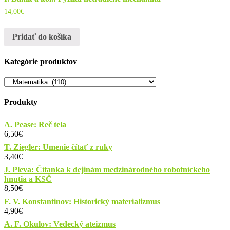
14,00
€
Pridať do košíka
Kategórie produktov
Produkty
A. Pease: Reč tela
6,50
€
T. Ziegler: Umenie čítať z ruky
3,40
€
J. Pleva: Čítanka k dejinám medzinárodného robotníckeho
hnutia a KSČ
8,50
€
F. V. Konstantinov: Historický materializmus
4,90
€
A. F. Okulov: Vedecký ateizmus