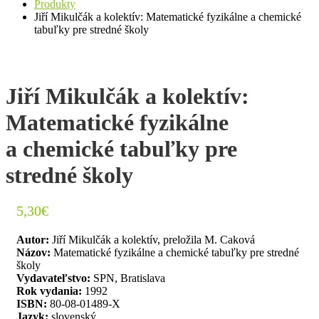
Produkty
Jiří Mikulčák a kolektív: Matematické fyzikálne a chemické
tabuľky pre stredné školy
Jiří Mikulčák a kolektív:
Matematické fyzikálne
a chemické tabuľky pre
stredné školy
5,30
€
Autor:
Jiří Mikulčák a kolektív, preložila M. Caková
Názov:
Matematické fyzikálne a chemické tabuľky pre stredné
školy
Vydavateľstvo:
SPN, Bratislava
Rok vydania:
1992
ISBN:
80-08-01489-X
Jazyk:
slovenský