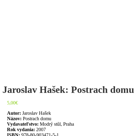
Jaroslav Hašek: Postrach domu
5,00
€
Autor:
Jaroslav Hašek
Názov:
Postrach domu
Vydavateľstvo:
Modrý stůl, Praha
Rok vydania:
2007
ISBN:
978-80-903471-5-1