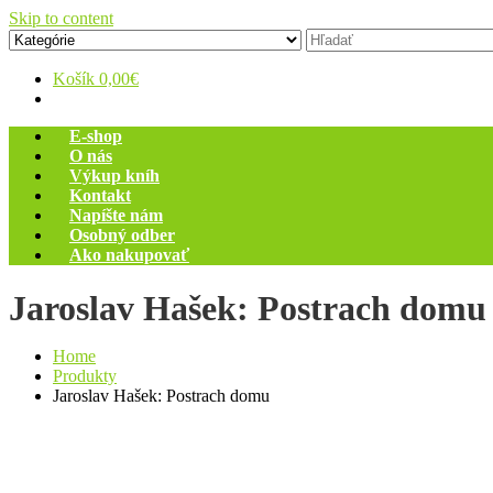
Skip to content
Zelený dom
Antikvariát
Košík
0,00€
E-shop
O nás
Výkup kníh
Kontakt
Napíšte nám
Osobný odber
Ako nakupovať
Jaroslav Hašek: Postrach domu
Home
Produkty
Jaroslav Hašek: Postrach domu