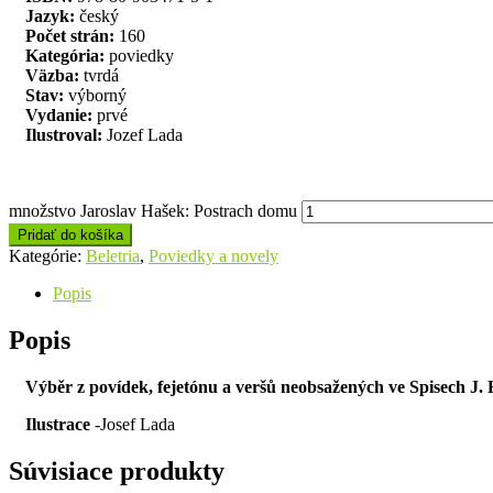
Jazyk:
český
Počet strán:
160
Kategória:
poviedky
Väzba:
tvrdá
Stav:
výborný
Vydanie:
prvé
Ilustroval:
Jozef Lada
množstvo Jaroslav Hašek: Postrach domu
Pridať do košíka
Kategórie:
Beletria
,
Poviedky a novely
Popis
Popis
Výběr z povídek, fejetónu a veršů neobsažených ve Spisech J. 
Ilustrace
-Josef Lada
Súvisiace produkty