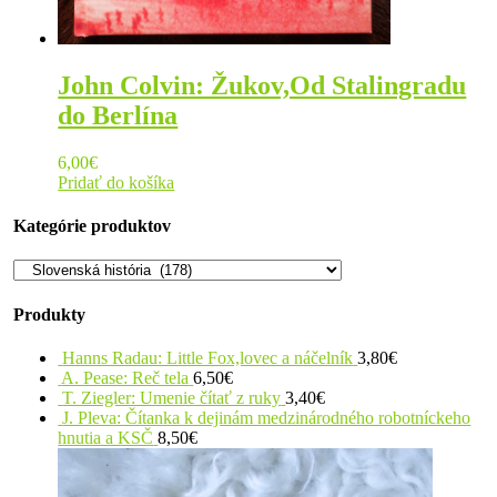
John Colvin: Žukov,Od Stalingradu
do Berlína
6,00
€
Pridať do košíka
Kategórie produktov
Produkty
Hanns Radau: Little Fox,lovec a náčelník
3,80
€
A. Pease: Reč tela
6,50
€
T. Ziegler: Umenie čítať z ruky
3,40
€
J. Pleva: Čítanka k dejinám medzinárodného robotníckeho
hnutia a KSČ
8,50
€