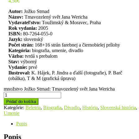
4,50
€
Autor:
Jožko Strnad
Názov:
Tmavozelený svět Jana Wericha
Vydavateľstvo:
Toužimský & Moravec, Praha
Rok vydania:
2005
ISBN:
80-7264-055-0
Jazyk:
slovenský
Počet strán:
168+16 strán farebnej a čiernobielej prílohy
Kategória:
biografia, umenie, divadlo
Väzba:
tvrdá s prebalom
Stav:
výborný
Vydanie:
prvé
Ilustroval:
K. Hájek, P. Jindra a ďalší (fotografie), P. Barč
(obálka), T & M (grafická úprava)
množstvo Jožko Strnad: Tmavozelený svět Jana Wericha
Pridať do košíka
Kategórie:
Beletria
,
Biografia
,
Divadlo
,
História
,
Slovenská história
,
Umenie
Popis
Popis