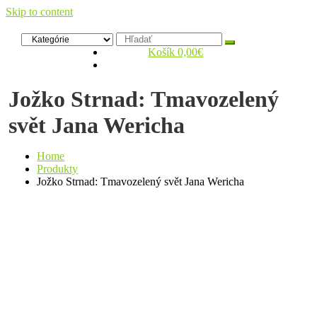
Skip to content
Zelený dom
Antikvariát
Košík
0,00€
Jožko Strnad: Tmavozelený
svět Jana Wericha
Home
Produkty
Jožko Strnad: Tmavozelený svět Jana Wericha