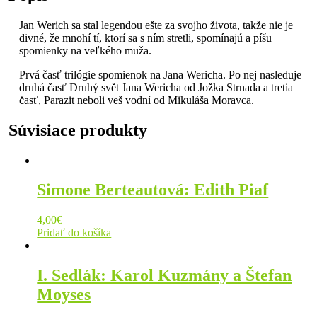
Jan Werich sa stal legendou ešte za svojho života, takže nie je
divné, že mnohí tí, ktorí sa s ním stretli, spomínajú a píšu
spomienky na veľkého muža.
Prvá časť trilógie spomienok na Jana Wericha. Po nej nasleduje
druhá časť Druhý svět Jana Wericha od Jožka Strnada a tretia
časť, Parazit neboli veš vodní od Mikuláša Moravca.
Súvisiace produkty
Simone Berteautová: Edith Piaf
4,00
€
Pridať do košíka
I. Sedlák: Karol Kuzmány a Štefan
Moyses