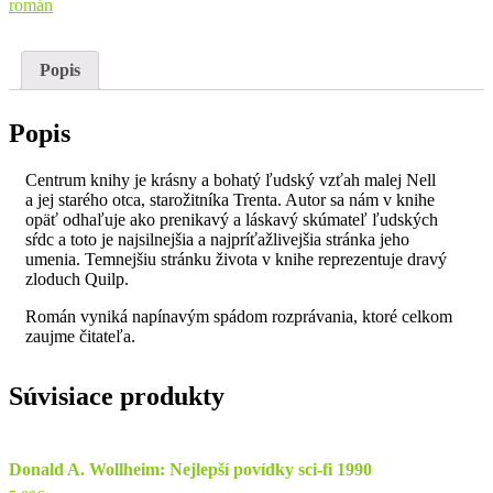
román
Popis
Popis
Centrum knihy je krásny a bohatý ľudský vzťah malej Nell
a jej starého otca, starožitníka Trenta. Autor sa nám v knihe
opäť odhaľuje ako prenikavý a láskavý skúmateľ ľudských
sŕdc a toto je najsilnejšia a najpríťažlivejšia stránka jeho
umenia. Temnejšiu stránku života v knihe reprezentuje dravý
zloduch Quilp.
Román vyniká napínavým spádom rozprávania, ktoré celkom
zaujme čitateľa.
Súvisiace produkty
Donald A. Wollheim: Nejlepší povídky sci-fi 1990