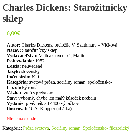
Charles Dickens: Starožitnícky
sklep
6,00
€
Autor:
Charles Dickens, preložila V. Szathmáry – Vlčková
Názov:
Starožitnícky sklep
Vydavateľstvo:
Matica slovenská, Martin
Rok vydania:
1952
Edícia:
neuvedené
Jazyk:
slovenský
Počet strán:
620
Kategória:
svetová próza, sociálny román, spoločensko-
filozofický román
Väzba:
tvrdá s prebalom
Stav:
výborný, chýba len malý kúsoček prebalu
Vydanie:
prvé, náklad 4400 výtlačkov
Ilustroval:
O. A. Klapper (obálka)
Nie je na sklade
Kategórie:
Próza svetová
,
Sociálny román
,
Spoločensko- filozofický