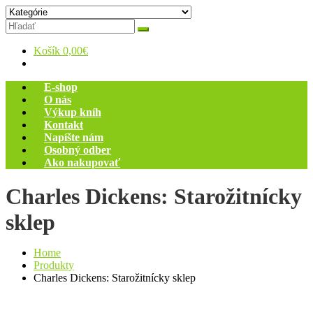
Skip
Zelený dom
Antikvariát
to
content
Košík
0,00€
E-shop
O nás
Výkup kníh
Kontakt
Napíšte nám
Osobný odber
Ako nakupovať
Charles Dickens: Starožitnícky
sklep
Home
Produkty
Charles Dickens: Starožitnícky sklep