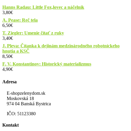
Hanns Radau: Little Fox,lovec a náčelník
3,80
€
A. Pease: Reč tela
6,50
€
T. Ziegler: Umenie čítať z ruky
3,40
€
J. Pleva: Čítanka k dejinám medzinárodného robotníckeho
hnutia a KSČ
8,50
€
F. V. Konstantinov: Historický materializmus
4,90
€
Adresa
E-shopzelenydom.sk
Moskovská 18
974 04 Banská Bystrica
IČO: 51123380
Kontakt