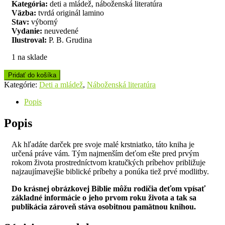
Kategória:
deti a mládež, náboženská literatúra
Väzba:
tvrdá originál lamino
Stav:
výborný
Vydanie:
neuvedené
Ilustroval:
P. B. Grudina
1 na sklade
Pridať do košíka
Kategórie:
Deti a mládež
,
Náboženská literatúra
Popis
Popis
Ak hľadáte darček pre svoje malé krstniatko, táto kniha je
určená práve vám. Tým najmenším deťom ešte pred prvým
rokom života prostredníctvom kratučkých príbehov približuje
najzaujímavejšie biblické príbehy a ponúka tiež prvé modlitby.
Do krásnej obrázkovej Biblie môžu rodičia deťom vpísať
základné informácie o jeho prvom roku života a tak sa
publikácia zároveň stáva osobitnou pamätnou knihou.