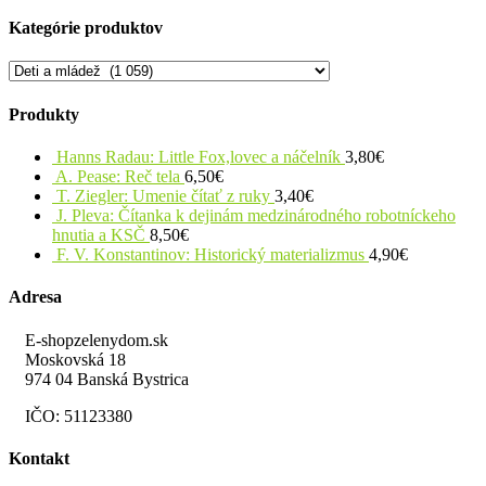
Kategórie produktov
Produkty
Hanns Radau: Little Fox,lovec a náčelník
3,80
€
A. Pease: Reč tela
6,50
€
T. Ziegler: Umenie čítať z ruky
3,40
€
J. Pleva: Čítanka k dejinám medzinárodného robotníckeho
hnutia a KSČ
8,50
€
F. V. Konstantinov: Historický materializmus
4,90
€
Adresa
E-shopzelenydom.sk
Moskovská 18
974 04 Banská Bystrica
IČO: 51123380
Kontakt