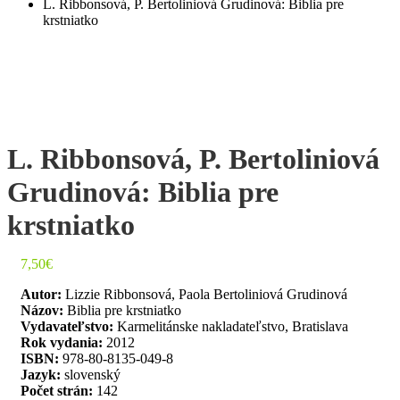
L. Ribbonsová, P. Bertoliniová Grudinová: Biblia pre
krstniatko
L. Ribbonsová, P. Bertoliniová
Grudinová: Biblia pre
krstniatko
7,50
€
Autor:
Lizzie Ribbonsová, Paola Bertoliniová Grudinová
Názov:
Biblia pre krstniatko
Vydavateľstvo:
Karmelitánske nakladateľstvo, Bratislava
Rok vydania:
2012
ISBN:
978-80-8135-049-8
Jazyk:
slovenský
Počet strán:
142