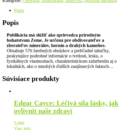
Kategórie:
Geológia, mineralógia, baníctvo
,
Odborná literatúra
Popis
Popis
Publikácia má slúžiť ako sprievodca prírodným
bohatstvom Zeme. Je určená pre obdivovateľov a
zberateľov minerálov, hornín a drahých kameňov.
Obsahuje 576 farebných obrázkov a prehľadné tabuľky,
poskytujúce podrobné informácie o tvrdosti, lesku, o
fyzikálnych vlastnostiach, charakteristickom zafarbením aj o
lokalitách, ako o mnohých ďalších zaujímavých faktoch…
Súvisiace produkty
Edgar Cayce: Léčivá síla lásky, jak
ovlivnit naše zdraví
5,00
€
Viac info