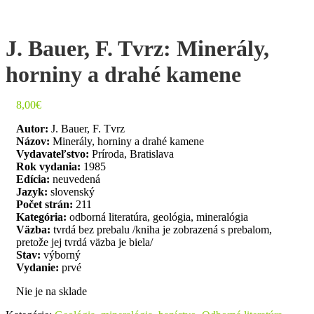
J. Bauer, F. Tvrz: Minerály,
horniny a drahé kamene
8,00
€
Autor:
J. Bauer, F. Tvrz
Názov:
Minerály, horniny a drahé kamene
Vydavateľstvo:
Príroda, Bratislava
Rok vydania:
1985
Edícia:
neuvedená
Jazyk:
slovenský
Počet strán:
211
Kategória:
odborná literatúra, geológia, mineralógia
Väzba:
tvrdá bez prebalu /kniha je zobrazená s prebalom,
pretože jej tvrdá väzba je biela/
Stav:
výborný
Vydanie:
prvé
Nie je na sklade