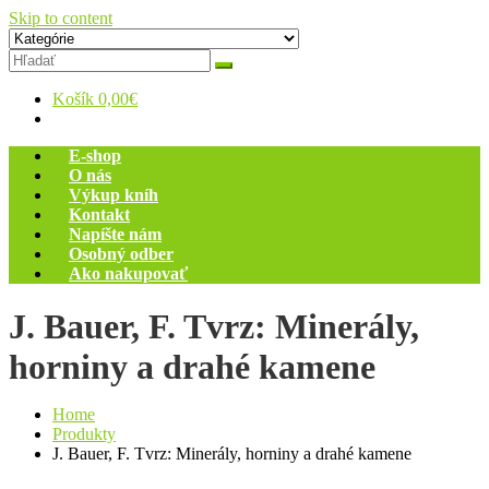
Skip to content
Zelený dom
Antikvariát
Košík
0,00€
E-shop
O nás
Výkup kníh
Kontakt
Napíšte nám
Osobný odber
Ako nakupovať
J. Bauer, F. Tvrz: Minerály,
horniny a drahé kamene
Home
Produkty
J. Bauer, F. Tvrz: Minerály, horniny a drahé kamene