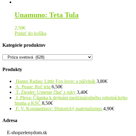
Unamuno: Teta Tula
2,50
€
Pridať do košíka
Kategórie produktov
Produkty
Hanns Radau: Little Fox,lovec a náčelník
3,80
€
A. Pease: Reč tela
6,50
€
T. Ziegler: Umenie čítať z ruky
3,40
€
J. Pleva: Čítanka k dejinám medzinárodného robotníckeho
hnutia a KSČ
8,50
€
F. V. Konstantinov: Historický materializmus
4,90
€
Adresa
E-shopzelenydom.sk