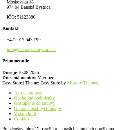
Moskovská 18
974 04 Banská Bystrica
IČO: 51123380
Kontakt
+421 915 643 199
info@e-shopzelenydom.sk
Pripomenutie
Dnes je
10.08.2026
Dnes má meniny:
Vavrinec
Easy Store
|
Theme: Easy Store by
Mystery Themes
.
Ako nakupovať
Obchodné podmienky
Odstúpenie od zmluvy
Ochrana osobných údajov
Výkup kníh
Cookies
Pre zlepšovanie vášho zážitku na našich stránkach používame