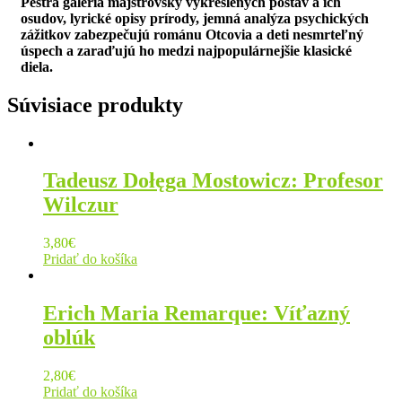
Pestrá galéria majstrovsky vykreslených postáv a ich
osudov, lyrické opisy prírody, jemná analýza psychických
zážitkov zabezpečujú románu Otcovia a deti nesmrteľný
úspech a zaraďujú ho medzi najpopulárnejšie klasické
diela.
Súvisiace produkty
Tadeusz Dołęga Mostowicz: Profesor
Wilczur
3,80
€
Pridať do košíka
Erich Maria Remarque: Víťazný
oblúk
2,80
€
Pridať do košíka