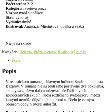
Počet strán:
212
Kategória:
svetová próza
Väzba:
tvrdá s obálkou
Stav:
výborný
Vydanie:
druhé
Ilustroval:
Anastázia Miertušová -obálka a väzba
Nie je na sklade
Kategórie:
Beletria
,
Próza svetová
,
Realistický román
Popis
Popis
V realistickom románe je hlavným hrdinom študent – nihilista
Bazarov. V románe nie sú proti sebe postavené dve pokolenia,
ako by sa z názvu dalo usudzovať, ale ľudia dvoch
spoločenských skupín, ľudia rozličného svetonázoru, medzi
ktorými nemôže dôjsť ku kompromisu. Dielo je verným
obrazom doby, v ktorej autor žil.