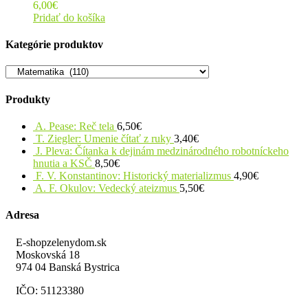
6,00
€
Pridať do košíka
Kategórie produktov
Produkty
A. Pease: Reč tela
6,50
€
T. Ziegler: Umenie čítať z ruky
3,40
€
J. Pleva: Čítanka k dejinám medzinárodného robotníckeho
hnutia a KSČ
8,50
€
F. V. Konstantinov: Historický materializmus
4,90
€
A. F. Okulov: Vedecký ateizmus
5,50
€
Adresa
E-shopzelenydom.sk
Moskovská 18
974 04 Banská Bystrica
IČO: 51123380