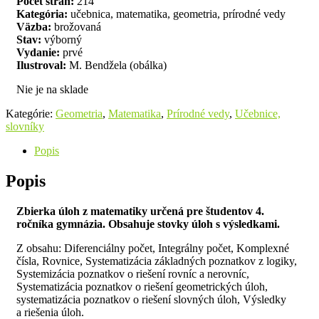
Počet strán:
214
Kategória:
učebnica, matematika, geometria, prírodné vedy
Väzba:
brožovaná
Stav:
výborný
Vydanie:
prvé
Ilustroval:
M. Bendžela (obálka)
Nie je na sklade
Kategórie:
Geometria
,
Matematika
,
Prírodné vedy
,
Učebnice,
slovníky
Popis
Popis
Zbierka úloh z matematiky určená pre študentov 4.
ročníka gymnázia. Obsahuje stovky úloh s výsledkami.
Z obsahu: Diferenciálny počet, Integrálny počet, Komplexné
čísla, Rovnice, Systematizácia základných poznatkov z logiky,
Systemizácia poznatkov o riešení rovníc a nerovníc,
Systematizácia poznatkov o riešení geometrických úloh,
systematizácia poznatkov o riešení slovných úloh, Výsledky
a riešenia úloh.