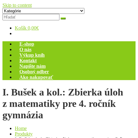
Skip to content
Zelený dom
Antikvariát
Košík
0,00€
E-shop
O nás
Výkup kníh
Kontakt
Napíšte nám
Osobný odber
Ako nakupovať
I. Bušek a kol.: Zbierka úloh
z matematiky pre 4. ročník
gymnázia
Home
Produkty