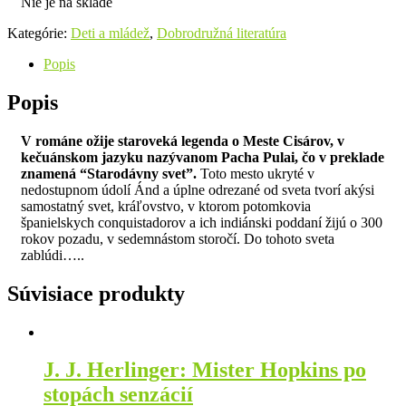
Nie je na sklade
Kategórie:
Deti a mládež
,
Dobrodružná literatúra
Popis
Popis
V románe ožije staroveká legenda o Meste Cisárov, v
kečuánskom jazyku nazývanom Pacha Pulai, čo v preklade
znamená “Starodávny svet”.
Toto mesto ukryté v
nedostupnom údolí Ánd a úplne odrezané od sveta tvorí akýsi
samostatný svet, kráľovstvo, v ktorom potomkovia
španielskych conquistadorov a ich indiánski poddaní žijú o 300
rokov pozadu, v sedemnástom storočí. Do tohoto sveta
zablúdi…..
Súvisiace produkty
J. J. Herlinger: Mister Hopkins po
stopách senzácií