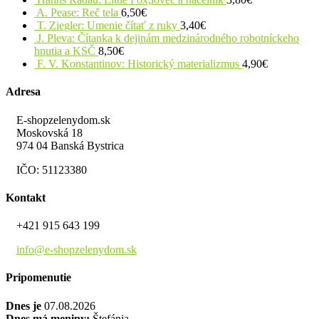
A. Pease: Reč tela
6,50
€
T. Ziegler: Umenie čítať z ruky
3,40
€
J. Pleva: Čítanka k dejinám medzinárodného robotníckeho
hnutia a KSČ
8,50
€
F. V. Konstantinov: Historický materializmus
4,90
€
Adresa
E-shopzelenydom.sk
Moskovská 18
974 04 Banská Bystrica
IČO: 51123380
Kontakt
+421 915 643 199
info@e-shopzelenydom.sk
Pripomenutie
Dnes je
07.08.2026
Dnes má meniny:
Štefánia