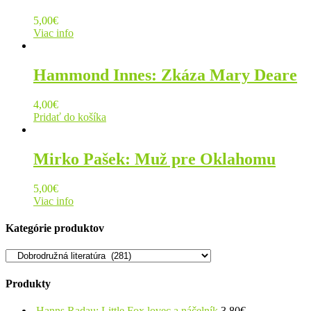
5,00
€
Viac info
Hammond Innes: Zkáza Mary Deare
4,00
€
Pridať do košíka
Mirko Pašek: Muž pre Oklahomu
5,00
€
Viac info
Kategórie produktov
Produkty
Hanns Radau: Little Fox,lovec a náčelník
3,80
€