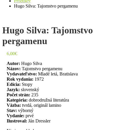
Produkty
Hugo Silva: Tajomstvo pergamenu
Hugo Silva: Tajomstvo
pergamenu
6,00
€
Autor:
Hugo Silva
Názov:
Tajomstvo pergamenu
Vydavateľstvo:
Mladé letá, Bratislava
Rok vydania:
1972
Edícia:
Stopy
Jazyk:
slovenský
Počet strán:
235
Kategória:
dobrodružná literatúra
Väzba:
tvrdá, originál lamino
Stav:
výborný
Vydanie:
prvé
Ilustroval:
Ján Dressler